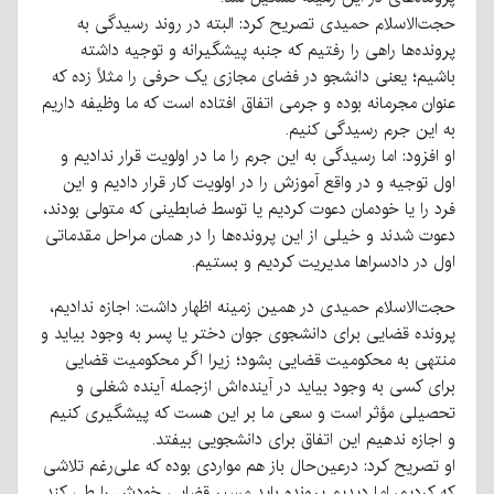
حجت‌الاسلام حمیدی تصریح کرد: البته در روند رسیدگی به
پرونده‌ها راهی را رفتیم که جنبه پیشگیرانه و توجیه داشته
باشیم؛ یعنی دانشجو در فضای مجازی یک حرفی را مثلاً زده که
عنوان مجرمانه بوده و جرمی اتفاق افتاده است که ما وظیفه داریم
به این جرم رسیدگی کنیم.
او افزود: اما رسیدگی به این جرم را ما در اولویت قرار ندادیم و
اول توجیه و در واقع آموزش را در اولویت کار قرار دادیم و این
فرد را یا خودمان دعوت کردیم یا توسط ضابطینی که متولی بودند،
دعوت شدند و خیلی از این پرونده‌ها را در همان مراحل مقدماتی
اول در دادسراها مدیریت کردیم و بستیم.
حجت‌الاسلام حمیدی در همین زمینه اظهار داشت: اجازه ندادیم،
پرونده قضایی برای دانشجوی جوان دختر یا پسر به وجود بیاید و
منتهی به محکومیت قضایی بشود؛ زیرا اگر محکومیت قضایی
برای کسی به وجود بیاید در آینده‌اش ازجمله آینده شغلی و
تحصیلی مؤثر است و سعی ما بر این هست که پیشگیری کنیم
و اجازه ندهیم این اتفاق برای دانشجویی بیفتد.
او تصریح کرد: درعین‌حال باز هم مواردی بوده که علی‌رغم تلاشی
که کردیم، اما دیدیم پرونده باید مسیر قضایی خودش را طی کند