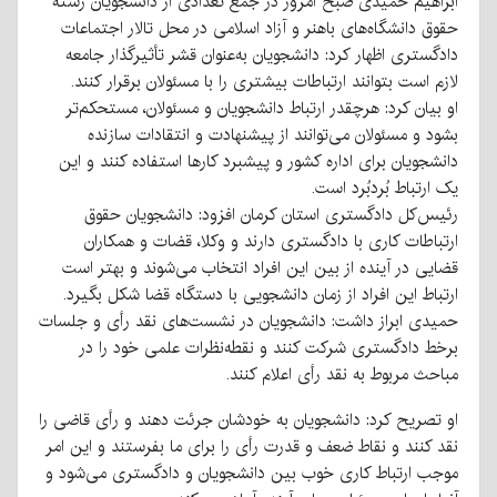
ابراهیم حمیدی صبح امروز در جمع تعدادی از دانشجویان رشته
حقوق دانشگاه‌های باهنر و آزاد اسلامی در محل تالار اجتماعات
دادگستری اظهار کرد: دانشجویان به‌عنوان قشر تأثیرگذار جامعه
لازم است بتوانند ارتباطات بیشتری را با مسئولان برقرار کنند.
او بیان کرد: هرچقدر ارتباط دانشجویان و مسئولان، مستحکم‌تر
بشود و مسئولان می‌توانند از پیشنهادت و انتقادات سازنده
دانشجویان برای اداره کشور و پیشبرد کارها استفاده کنند و این
یک ارتباط بُردبُرد است.
رئیس‌کل دادگستری استان کرمان افزود: دانشجویان حقوق
ارتباطات کاری با دادگستری دارند و وکلا، قضات و همکاران
قضایی در آینده از بین این افراد انتخاب می‌شوند و بهتر است
ارتباط این افراد از زمان دانشجویی با دستگاه قضا شکل بگیرد.
حمیدی ابراز داشت: دانشجویان در نشست‌های نقد رأی و جلسات
برخط دادگستری شرکت کنند و نقطه‌نظرات علمی خود را در
مباحث مربوط به نقد رأی اعلام کنند.
او تصریح کرد: دانشجویان به خودشان جرئت دهند و رأی قاضی را
نقد کنند و نقاط ضعف و قدرت رأی را برای ما بفرستند و این امر
موجب ارتباط کاری خوب بین دانشجویان و دادگستری می‌شود و