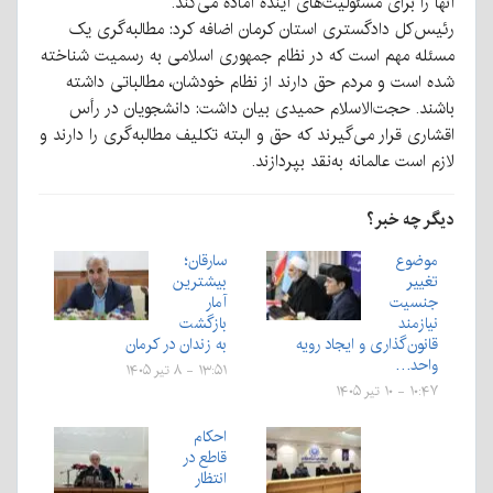
آنها را برای مسئولیت‌های آینده آماده می‌کند.
رئیس‌کل دادگستری استان کرمان اضافه کرد: مطالبه‌گری یک
مسئله مهم است که در نظام جمهوری اسلامی به رسمیت شناخته
شده است و مردم حق دارند از نظام خودشان، مطالباتی داشته
باشند. حجت‌الاسلام حمیدی بیان داشت: دانشجویان در رأس
اقشاری قرار می‌گیرند که حق و البته تکلیف مطالبه‌گری را دارند و
لازم است عالمانه به‌نقد بپردازند.
دیگر چه خبر؟
موضوع
سارقان؛
تغییر
بیشترین
جنسیت
آمار
نیازمند
بازگشت
قانون‌گذاری و ایجاد رویه
به زندان در کرمان
واحد…
۱۳:۵۱ - ۸ تیر ۱۴۰۵
۱۰:۴۷ - ۱۰ تیر ۱۴۰۵
احکام
قاطع در
انتظار