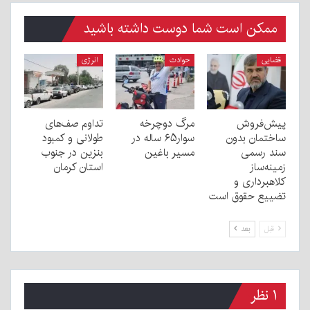
ممکن است شما دوست داشته باشید
قضایی
حوادث
انرژی
پیش‌فروش
مرگ دوچرخه
تداوم صف‌های
ساختمان بدون
سوار۶۵ ساله در
طولانی و کمبود
سند رسمی
مسیر باغین
بنزین در جنوب
زمینه‌ساز
استان کرمان
کلاهبرداری و
تضییع حقوق است
قبل
بعد
۱ نظر