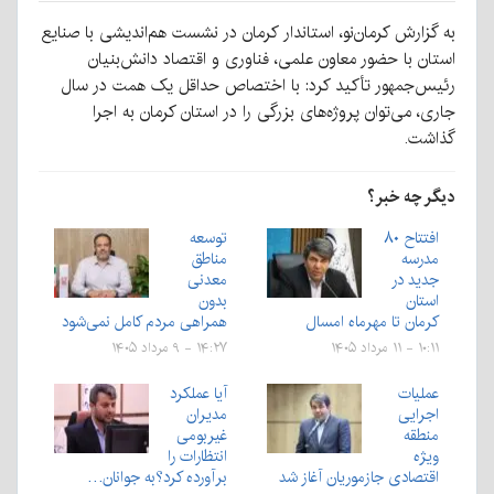
به گزارش کرمان‌نو، استاندار کرمان در نشست هم‌اندیشی با صنایع
استان با حضور معاون علمی، فناوری و اقتصاد دانش‌بنیان
رئیس‌جمهور تأکید کرد: با اختصاص حداقل یک همت در سال
جاری، می‌توان پروژه‌های بزرگی را در استان کرمان به اجرا
گذاشت.
دیگر چه خبر؟
افتتاح ۸۰
توسعه
مدرسه
مناطق
جدید در
معدنی
استان
بدون
کرمان تا مهرماه امسال
همراهی مردم کامل نمی‌شود
۱۰:۱۱ - ۱۱ مرداد ۱۴۰۵
۱۴:۲۷ - ۹ مرداد ۱۴۰۵
عملیات
آیا عملکرد
اجرایی
مدیران
منطقه
غیربومی
ویژه
انتظارات را
اقتصادی جازموریان آغاز شد
برآورده کرد؟به جوانان…