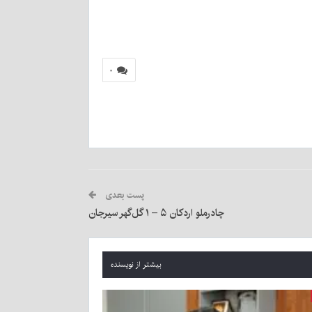
۰
پست بعدی
چادرملو اردکان ۵ – ۱ گل‌گهر سیرجان
بیشتر از نویسنده