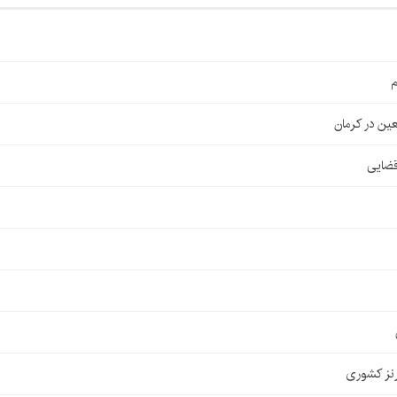
م
قضایی
نز کشوری