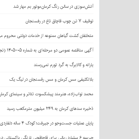
آتش‌سوزی در سالن رنگ کرمان‌موتور بم مهار شد
توقیف ۷ تن چوب قاچاق تاغ در رفسنجان
متخلفان کشت گیاهان ممنوعه از خدمات دولتی محروم می
آگهی مناقصه عمومی دو مرحله‌ای به شماره ۰۵-۱۴۰۵ (تجدید اول)
یارانه و کالابرگ به گرد تورم نمی‌رسند
بلاتکلیفی مس کرمان و مس رفسنجان در لیگ یک
محمد نواب‌زاده، هنرمند پیشکسوت تئاتر و سینمای کرما
ذخیره سدهای کرمان به ۲۴۹ میلیون مترمکعب رسید
پایان عملیات جست‌وجو در جیرفت؛ کودک ۴ ساله دلفاردی پیدا شد
جریمه ۶ میلیارد ریالی برای قاچاقچی نارنگی پاکستانی در بافت