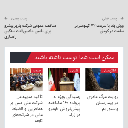
قبلی
پست بعدی
وزش باد با سرعت ۷۲ کیلومتر بر
مناقصه عمومی شرکت پاریز پیشرو
 کرمان
برای تامین ماشین‌آلات سنگین
راه‌سازی
کن است شما دوست داشته باشید
ع‌رسانی
قضایی
صنعت
ت مرگ مادری
رسیدگی ویژه به
تأکید مدیرعامل
یمارستان
پرونده ۱۶۰ مالباخته
شرکت ملی مس بر
ور بم
پیش‌فروش خودرو
هم‌افزایی و انضباط
در زرند
مالی در شرکت‌های
تابعه