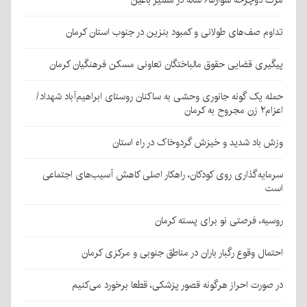
مرگ دوچرخه سوار۶۵ ساله در مسیر باغین
تداوم صف‌های طولانی و کمبود بنزین در جنوب استان کرمان
پیگیری قضایی حقوق مالباختگان تعاونی مسکن فرهنگیان کرمان
حمله یک گونه جانوری وحشی به ساکنان روستای ابراهیم‌آباد شهداد/
اعزام۲ زن مجروح به کرمان
وزش باد شدید و خیزش گردوخاک در راه استان
سرمایه‌گذاری روی کودکان، راهکار اصلی کاهش آسیب‌های اجتماعی
است
روسیه، فرصتی نو برای پسته کرمان
احتمال وقوع رگبار باران در مناطق جنوبی و مرکزی کرمان
در صورت احراز هرگونه قصور پزشکی، قطعا برخورد می‌کنیم