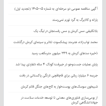
آگهی مناقصه عمومی دو مرحله‌ای به شماره ۰۵-۱۴۰۵ (تجدید اول)
یارانه و کالابرگ به گرد تورم نمی‌رسند
بلاتکلیفی مس کرمان و مس رفسنجان در لیگ یک
محمد نواب‌زاده، هنرمند پیشکسوت تئاتر و سینمای کرمان درگذشت
ذخیره سدهای کرمان به ۲۴۹ میلیون مترمکعب رسید
پایان عملیات جست‌وجو در جیرفت؛ کودک ۴ ساله دلفاردی پیدا شد
جریمه ۶ میلیارد ریالی برای قاچاقچی نارنگی پاکستانی در بافت
شبیخون سوسک‌های پوست‌خوار به کاج‌های جنگل قائم کرمان
از بومی‌سازی فناوری‌های معدنی تا توسعه خدمات سلامت در
جهاددانشگاهی کرمان