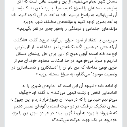
مسائل شهر انجام می‌دهیم، از این واقعیت غافل است که اگر
بخواهیم مسئله‌ای را اصلاح کنیم، صرفاً با پرداختن به یک بُعد از
آن نمی‌توانیم به پاسخ برسیم. باید به بُعد ادراکی توجه کنیم، باید
به بُعد بصری توجه کنیم و مؤلفه‌های مختلف شهر، به‌ویژه
مؤلفه‌های اجتماعی و فرهنگی را به‌طور جدی در نظر بگیریم.»
جهان‌بین با انتقاد از نحوه اجرای این‌گونه طرح‌ها گفت: «شگفت
آن‌که حتی در همین نگاه تک‌بُعدی نیز، مداخله ما از نازل‌ترین
نوع مداخله است؛ گویی هیچ توانایی برای حل ریشه‌ای مسائل
نداریم و صرفاً می‌خواهیم در حد امکانات محدود خود، آن هم از
طریق نوعی مداخله که من نام آن را “دستکاری و دست‌اندازی در
وضعیت موجود” می‌گذارم، به سراغ مسئله برویم.»
او ادامه داد: «نتیجه آن این است که اندام‌های شهری را به
اندام‌هایی ناقص و زشت تبدیل می‌کند.» به گفته او، «چگونه
می‌توانیم خیابانی را که در میانه آن رفیوژ قرار دارد و این رفیوژ به
معنای تفکیک ترافیک در دو جهت است، به‌گونه‌ای تغییر دهیم
که شهروند با ورود به آن، ناگهان ببیند در هر دو سوی این رفیوژ،
خودروها در یک جهت حرکت می‌کنند؟»