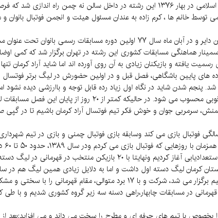
همان طوری که قبلاً هم گفتیم در ایران بعد از انقلاب اسلامی در بهار ۱۳۷۶ این رشته در داخل 
 توسط خانم ها ، کرم زاده به عندان مسئول هیئت و انجمن فوتبال بانوان و 
ری شدن دوران اندکی در خرداد ۷۹ اولین سمینار هماهنگی مسابقات کشوری این رشته در تهران برگزار
ا به طور جدی رسمیت یافته و بازیکنان زیادی به آن روی آورده اند اما شاید آراد کرم
ه های پایین باشگاهی، فصل قبل و در اولین حضورش در لیگ برتر فوتسال ایرا
د. پنجم شدن شاید در نگاه اول زیاد رده قابل توجه و باارزشی دیده نشود ا
با مشکلات عدیده تجربه کرد، تقریبا عملکرد خیلی خوبی محسوب می شود
انمنش، سرمربی جوان و خوش فکر تیم فوتسال آراد کرمان باشیم تا در گپی ص
که در خانواده ای کاملا ورزشی متولد شده از۱۵ سالگی فوتبال بازی می کند وسابقه بازی فوتبال چمنی و بازی
ابتدای
و با کمک یکی از دوستانم تمرینات فوتسال را برای استعدادیابی آغاز کردیم ونهای
نوجوان در مسابقات لیگ یک ایران که با حضور ۲۴ تیم برگزار می شد، شرکت و با ۱۷ بر
ا قهرمانی در مسابقات چابهار،راهی دسنه سه زیر گروه کشوری شدیم و با طی 