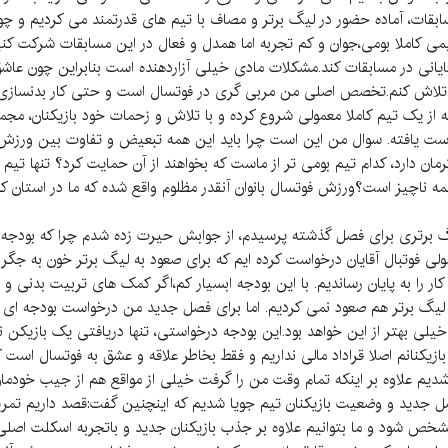
 فاصله زمانی ۴۰ روزه تا آغاز مسابقات، آماده حضور در لیگ برتر و مصاف با تیم های قدرتمند م
ی کاملا بومی،جوان و کم تجربه اما همدل و فعال در این مسابقات شرکت کنیم
ه ما کمک شایانی در مسابقات کند.مشکلات مادی خیلی آزاردهنده است بنابراین چو
، تلاش کنم.تخصص اصلی من مربی گری در فوتسال است و حتی کار بدنسازی تی
که از یک تیم کاملا معمولی شروع کرده و با تلاش و زحمات خود بازیکنان، 
ست یافته. سوال من این است چرا باید این همه تبعیض و تفاوت بین ورزش بان
 کاملا بومی شهر کرمان دارد، کدام تیم بومی تر از ماست که بخواهند از آن حمایت کرد؟ تن
همه ناچیز است؟ورزش فوتسال بانوان آنقدر مظلوم واقع شده که ما در استان ک
گ برتری برای فصل گذشته پرسیدم، از جوابش حیرت زده شدم چرا که بودجه ک
فوتبال آقایان درخواست کرده ایم که برای صعود به لیگ برتر خون به جگر ه
 کار را به پایان رساندیم. با این بودجه ابسیار کم،اگر کمک های تربیت بد
خیلی بهتر از این خواهد بود.این بودجه درخواستی، تنها دریافتی یک بازیکن
و بازیکنانم اصلا قراداد مالی نداریم و فقط بخاطر علاقه و عشق به فوتسال است
دیم علاوه بر اینکه تمام وقت من را گرفت خیلی از مواقع هم از جیب خودما
 فصل جدید و وضعیت بازیکنان تیم جویا شدیم که اینچنین گفت:قصد داریم تمری