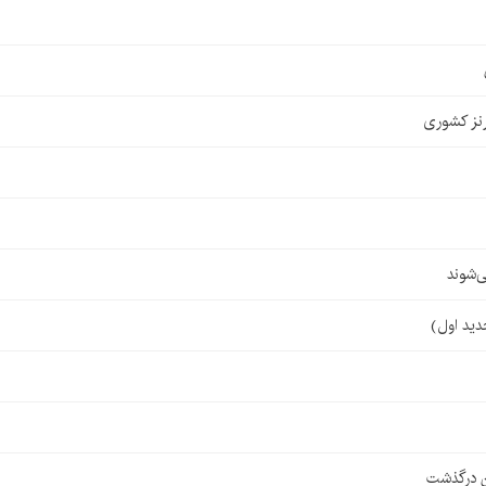
نز کشوری
‌شوند
ن درگذشت