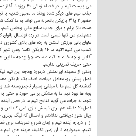
می بایست تیم را در
جذب تیم های دیگر شده بودند ما مجبور شدیم با تیم
حضور ۲ یا ۳ بازیکن باتجربه می تواند ب
همت بالا بزنم و برای جدب منابع مالی وحامی تیم
دهم.تیم من تنها تیمی است در رده فوتسال بانوان 
عنوان بانی ورزش استان به رده های بالای کشوری د
کسب می کنیم؟تیم ما ۱۴ بازیکن
آقایان و چه خانم ها تیم ماست، چرا بودجه ما این 
حتی حریف تمرینی نداریم.
وقتی از سعیده ایرانمنش درمورد بودجه این تیم لی
فصل پیش رو، معادل دریافت نصف یک بازیکن معمولی 
گدشته کل تیم ما با مبلغی بسیار ناچیز،بسته شد و
شود، به جرات می گویم نتایج تیم ما در فصل آینده 
فصل،۲۰ دقبقه هم برای تیمش بازی نمی کند!من 
ریال هنوز دریافتی نداشتم و امسال که لیگ برتری ش
از او درباره آینده تیم و زمان شروع تمرینات برای