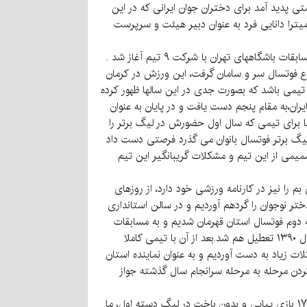
سالن نه چمن راه اندازی شد که فرصتی پدید آمد برای دختران جوان ایرانی که در این
میترا دانایی فرد به عنوان دبیر هیئت و سرپرست
اولین باشگاه فوتبال سالنی به نام حجاب یک در تهران دایر و در آبان ماه سال ۷۷ اولین دوره مسابقات رسمی بانوان تحت عنوان مسابقات باشگاههای تهران با شرکت ۹ تیم آغاز شد .
 شد که کمی اوضاع فوتسال سر و سامان گرفت، این ورزش در کرمان
ان تنها تیمی باشد که بصورت جدی در این سالها ظهور کرده
ن،به مقام پنجم دست یافت و در پایان به عنوان
ما برای تیمی که سال اول حضورش در لیگ برتر را
. در حالیکه کمتر از ۲۰ روز از پایان این فصل مسابقات لیگ برتر فوتسال بانوان می گذرد فرصتی دست داد
میمی از این تیم و مشکلات گریبانگیر این تیم
 در تیم شهرداری بم را نیز در کارنامه ورزشی خود دارد، از روزهای
ی شکل گیری تیم فوتسال آراد چنین میگوید: همزمان با روزهایی که فوتبال بازی می کردم ودر سال ۱۳۸۹، حدود ۵۰ تا ۶۰ دختر نوجوان را گردهم آوردیم و در سالن استانداری
تا با ۲۰ بازیکن منتخب در قهرمانی در لیگ دسته دوم فوتسال استان قهرمان شدیم و به مسابقات
دسته اول صعود کردیم. جالب است بدانید آن زمان استان کرمان لیگ دسته اول داشت و اما به دلایل زیادی همین لیگ هم در سال ۱۳۹۰ تعطیل هم شد.بعد از آن با تیمی کاملا
د متوالی، مقام قهرمانی را با سختی و مشکلات زیاد به دست آوردیم و به عنوان نماینده استان
کردن مرحله به مرحله سرانجام سال گذشته جواز
سرمربی آراد بازی کردن در لیگ برتر فوتسال بانوان را بخصوص با تیم های حرفه ای و مطرح را سخت می داند و می افزاید:بعد از ۱۷ بازی پیاپی و بدون باخت در لیگ دسته اول، ما