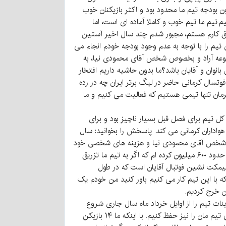
ی کردیم و چون بودجه تیم ما محدود بود و اکثر بازیکنان خوب
.تیم ما تیم خوب و کاملا آماده ای است، اما
ن عاشق کارم هستم، مجبور شدم چند سال اخیر آستین
م را با توجه به عدم وجود بودجه خودم انجام می
مجموعه آراد و بخصوص شخص آقای محمودی نیا، به
وان و آقایان باشد؟ما بدون حاشیه داریم افتخار
ها تیم فوتسال کرمانی حاضر در لیگ برتر ایران چه در رده
رمان تنها تیمی هستیم که فعالیت می کنیم و ما
ل تیم برای فصل قبل بسیار ناچیز بود و برای
واداران کرمانی می کند. پاسخش را بخوانید: سال
نی و شخص آقای محمودی نیا و هزینه های شخصی خود
بچه ها نبود تیم ما به مشکل بر می خورد و حتی به لیگ برتر هم صعود نمی کردیم. اما برای فصل جدید من درخواست بودجه ای حدود ۶۰۰ میلیون کرده ام که اگر به تیم ما تزریق
 نیمکت نشین فوتبال آقایان است که در طول
 که با این تیم کار می کنیم باور کنید من خودم یک
ن خرج کردیم.
نات تیم را از اوایل خرداد ماه سال جاری شروع
کنیم، امیدواریم تا آن زمان تکلیف هزینه های تیم مشخص شود و ما بتوانیم علاوه بر جذب بازیکنان جدید و باتجربه اسکلت اصلی تیم مان را نیز حفظ کنیم. با اینکه ما ۱۴ بازیکن