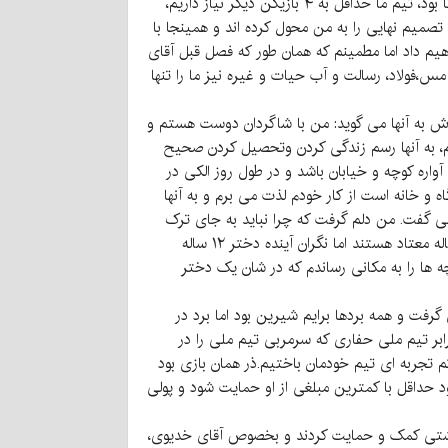
خوب در تیم داریم اما به واقعیت تیم ما ۷ بازیکن اصلی دارد که بیشتر دقایق بازی می کردند و بیشترین فشار، بر روی دوش آنها بود، تیم ما حداقل به ۴ بازیکن دیگر نیاز داریم،
 تصمیم نهایی را به من محول کرده اند و همینجا با
یم داد اما مطمینم که همان طور که فصل قبل آقای
س،فولاد، رسالت و آب حیات و غیره نیز ما را تنها
اش به آنها می گوید: من با شاگردان دوست هستم و
تم، به آنها رسم زندگی کردن وتحصیل کردن صحیح
آواره کوچه و خیابان باشد و در طول روز الکی در
و خانه است از کار خودم لذت می برم و به آنها
انی گفت. من دلم گرفت که چرا نباید به جای ترک
دادن اعتیاد دختر ۱۲ ساله، به فکر ساختن روح و جسم او در ورزش باشیم قبل از اینکه معتاد شود؟ چرا به فکر درمان دختر ۱۲ ساله معتاد هستند اما نگران آینده دختر ۱۲ ساله
ها را به مکانی رساندم که در شان یک دختر
رفت و همه بردها برایم شیرین بود اما برد در
م کیان تهران با نتیجه ۳-۱ که سالها سابقه حضور در لیگ برتر ایران را دارد، بهترین نتیجه ما بود ضمن اینکه باخت ۷-۱ برابر تیم ملی حفاری که سرمربی تیم ملی را در
م تجربه ای تیم خودمان باختیم.ذر همان بازی بود
د حداقل با کمترین مبلغی از او حمایت شود و پولی
مداشتی کمک و حمایت کردند و بخصوص آقای خدیوی،