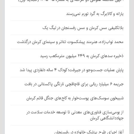
یارانه و کالابرگ به گرد تورم نمی‌رسند
بلاتکلیفی مس کرمان و مس رفسنجان در لیگ یک
محمد نواب‌زاده، هنرمند پیشکسوت تئاتر و سینمای کرمان درگذشت
ذخیره سدهای کرمان به ۲۴۹ میلیون مترمکعب رسید
پایان عملیات جست‌وجو در جیرفت؛ کودک ۴ ساله دلفاردی پیدا شد
جریمه ۶ میلیارد ریالی برای قاچاقچی نارنگی پاکستانی در بافت
شبیخون سوسک‌های پوست‌خوار به کاج‌های جنگل قائم کرمان
از بومی‌سازی فناوری‌های معدنی تا توسعه خدمات سلامت در
جهاددانشگاهی کرمان
آغاز اجرای طرح پزشک خانواده در رفسنجان