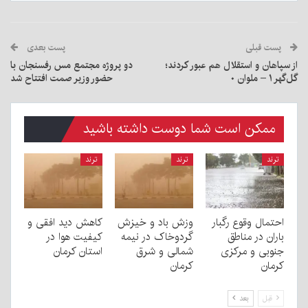
پست قبلی
پست بعدی
از سپاهان و استقلال هم عبور کردند؛
دو پروژه مجتمع مس رفسنجان با
گل‌گهر ۱ – ملوان ۰
حضور وزیر صمت افتتاح شد
ممکن است شما دوست داشته باشید
ترند
ترند
ترند
احتمال وقوع رگبار
وزش باد و خیزش
کاهش دید افقی و
باران در مناطق
گردوخاک در نیمه
کیفیت هوا در
جنوبی و مرکزی
شمالی و شرق
استان کرمان
کرمان
کرمان
قبل
بعد