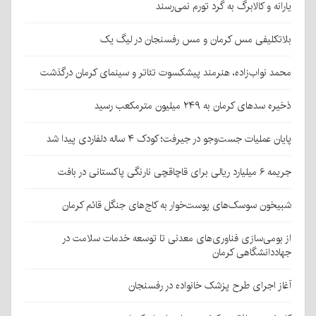
یارانه و کالابرگ به گرد تورم نمی‌رسند
بلاتکلیفی مس کرمان و مس رفسنجان در لیگ یک
محمد نواب‌زاده، هنرمند پیشکسوت تئاتر و سینمای کرمان درگذشت
ذخیره سدهای کرمان به ۲۴۹ میلیون مترمکعب رسید
پایان عملیات جست‌وجو در جیرفت؛ کودک ۴ ساله دلفاردی پیدا شد
جریمه ۶ میلیارد ریالی برای قاچاقچی نارنگی پاکستانی در بافت
شبیخون سوسک‌های پوست‌خوار به کاج‌های جنگل قائم کرمان
از بومی‌سازی فناوری‌های معدنی تا توسعه خدمات سلامت در
جهاددانشگاهی کرمان
آغاز اجرای طرح پزشک خانواده در رفسنجان