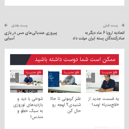
پست قبلی
پست بعدی
اتحادیه اروپا ۶ ماه دیگر به
پیروزی هندبالی‌های مس در بازی
صادرکنندگان پسته ایران مهلت داد
آسیایی
ممکن است شما دوست داشته باشید
قاچ مدیــــا
قاچ مدیــــا
قاچ مدیــــا
یه قسمت جدید از
طنز کرمونی تا حالا
شوخی با دید و
«قاچ‌مدیا» اومد!
شنیدی؟ لهجه رو
بازدیدهای نوروزی
حال کن
به سبک خطو و
مندس!