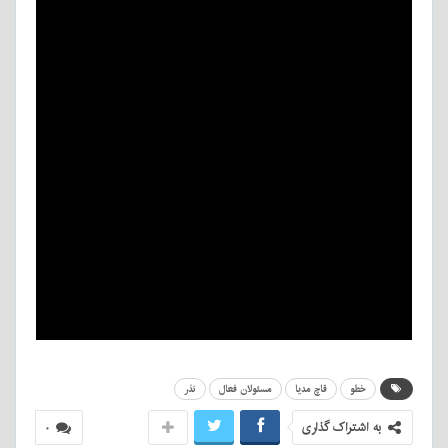
خطو
قاچ مدیا
مسئولان فعال
نذر
به اشتراک گذاری
۰