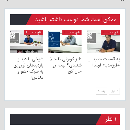
ممکن است شما دوست داشته باشید
قاچ مدیــــا
قاچ مدیــــا
قاچ مدیــــا
یه قسمت جدید از
طنز کرمونی تا حالا
شوخی با دید و
«قاچ‌مدیا» اومد!
شنیدی؟ لهجه رو
بازدیدهای نوروزی
حال کن
به سبک خطو و
مندس!
قبل
بعد
۱ نظر