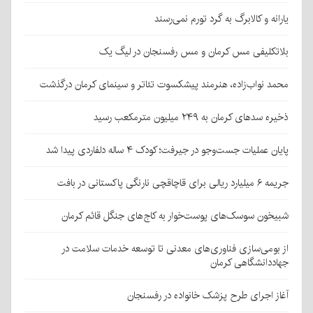
یارانه و کالابرگ به گرد تورم نمی‌رسند
بلاتکلیفی مس کرمان و مس رفسنجان در لیگ یک
محمد نواب‌زاده، هنرمند پیشکسوت تئاتر و سینمای کرمان درگذشت
ذخیره سدهای کرمان به ۲۴۹ میلیون مترمکعب رسید
پایان عملیات جست‌وجو در جیرفت؛ کودک ۴ ساله دلفاردی پیدا شد
جریمه ۶ میلیارد ریالی برای قاچاقچی نارنگی پاکستانی در بافت
شبیخون سوسک‌های پوست‌خوار به کاج‌های جنگل قائم کرمان
از بومی‌سازی فناوری‌های معدنی تا توسعه خدمات سلامت در
جهاددانشگاهی کرمان
آغاز اجرای طرح پزشک خانواده در رفسنجان