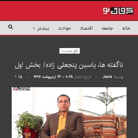
خانه
جامعه
اقتصاد
حوادث
بیشتر
قاچ مدیــــا
ناگفته ها، یاسین پنجعلی زاده/ بخش اول
بوسیله
Javid
تاریخ انتشار
۱۰:۲۸ - ۲۶ اردیبهشت ۱۳۹۶
۱