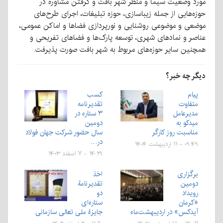
مورد وضعیت سیما و منظر شهر بافت و گرفتن مشاوره در
حوزه‌هایی از جمله زیباسازی، حوزه تبلیغات، اجرای طرح‌های
موضعی و موضوعی روشنایی و نورپردازی فضاها و اماکن عمومی،
عناصر و نمادهای شهری، توسعه پارک‌ها و فضاهای تفریحی و
همچنین سایر حوزه‌های مربوط به شهر بافت صورت پذیرفت.
دیگر چه خبر؟
پیام
کسب
متفاوت
تقدیرنامه
مدیرعامل
۳ ستاره در
میدکو به
دومین
مناسبت روز کارگر
سال حضور شرکت جهان فولاد
در…
۰۹:۴۹ - ۱۱ اردیبهشت ۱۴۰۴
۱۴:۲۹ - ۷ اسفند ۱۴۰۳
برگزاری
اخذ
دومین
تقدیرنامهٔ
رویداد
دو
«کرمان
ستاره‌ای
آیدکس» در اردیبهشت‌ماه
جایزهٔ ملی تعالی سازمانی