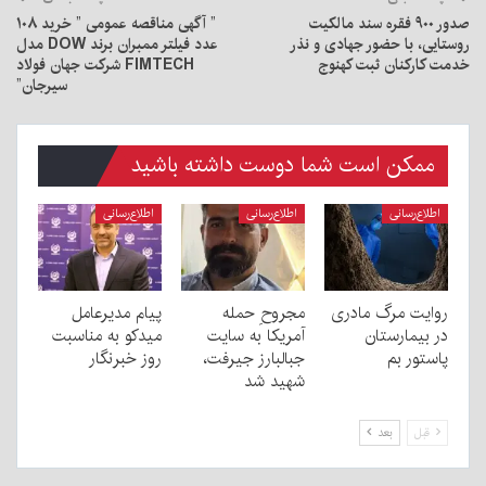
صدور ۹۰۰ فقره سند مالکیت
” آگهی مناقصه عمومی ” خرید ۱۰۸
روستایی، با حضور جهادی و نذر
عدد فیلتر ممبران برند DOW مدل
خدمت کارکنان ثبت کهنوج
FIMTECH شرکت جهان فولاد
سیرجان”
ممکن است شما دوست داشته باشید
اطلاع‌رسانی
اطلاع‌رسانی
اطلاع‌رسانی
روایت مرگ مادری
مجروحِ حمله
پیام مدیرعامل
در بیمارستان
آمریکا به سایت
میدکو به مناسبت
پاستور بم
جبالبارز جیرفت،
روز خبرنگار
شهید شد
قبل
بعد