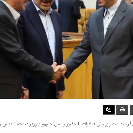
 گرامیداشت روز ملی صادرات با حضور رئیس جمهور و وزیر صمت، تندیس و لو