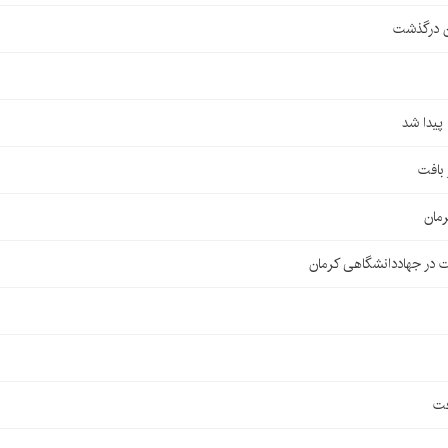
ن درگذشت
مان
 در جهاددانشگاهی کرمان
فت