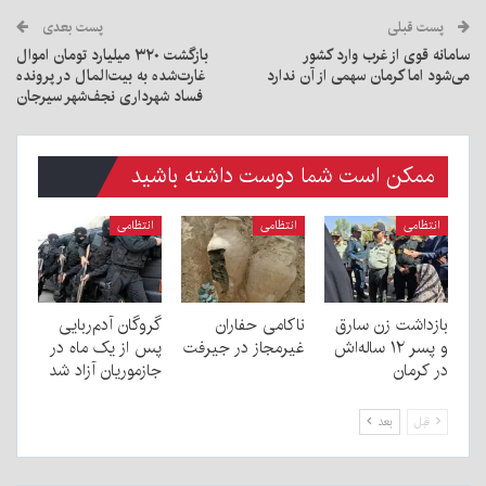
پست قبلی
پست بعدی
سامانه قوی از غرب وارد کشور
بازگشت ۳۲۰ میلیارد تومان اموال
می‌شود اما کرمان سهمی از آن ندارد
غارت‌شده به بیت‌المال در پرونده
فساد شهرداری نجف‌شهر سیرجان
ممکن است شما دوست داشته باشید
انتظامی
انتظامی
انتظامی
بازداشت زن سارق
ناکامی حفاران
گروگان آدم‌ربایی
و پسر ۱۲ ساله‌اش
غیرمجاز در جیرفت
پس از یک ماه در
در کرمان
جازموریان آزاد شد
قبل
بعد