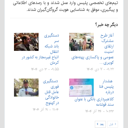
تیم‌های تخصصی پلیس وارد عمل شدند و با رصدهای اطلاعاتی
و پیگیری‌، موفق به شناسایی هویت گروگان‌گیران شدند.
دیگر چه خبر؟
آغاز طرح
دستگیری
مشترک
سر
ارتقای
باند شبکه
امنیت
انتقال
عمومی و پاکسازی پهنه‌های
اتباع غیرمجاز به کشور در
کویری…
کرمان
۰۹:۲۲ - ۷ دی ۱۴۰۴
۰۹:۵۵ - ۳ دی ۱۴۰۴
هشدار
دستگیری
پلیس فتا
فوری
درباره
عامل قتل
خانوادگی
کلاهبرداری بانکی با عنوان
در کهنوج
سند قولنامه
۱۱:۰۴ - ۱۹ آذر ۱۴۰۴
۱۰:۳۳ - ۲۴ آذر ۱۴۰۴
قبل
بعد