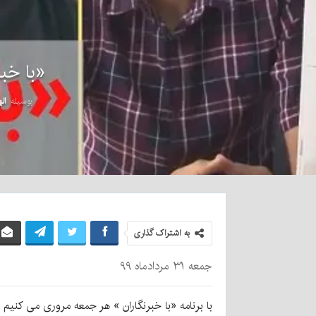
«با خب
بوسیله
ال
به اشتراک گذاری
جمعه ۳۱ مردادماه ۹۹
با برنامه «با خبرنگاران » هر جمعه مروری می کنیم 