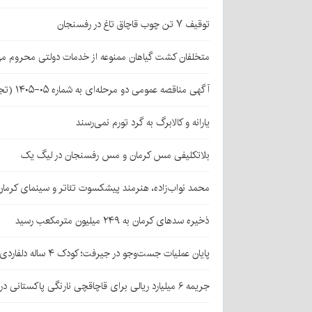
توقیف ۷ تن چوب قاچاق تاغ در رفسنجان
متخلفان کشت گیاهان ممنوعه از خدمات دولتی محروم می
آگهی مناقصه عمومی دو مرحله‌ای به شماره ۰۵-۱۴۰۵ (تجدید اول)
یارانه و کالابرگ به گرد تورم نمی‌رسند
بلاتکلیفی مس کرمان و مس رفسنجان در لیگ یک
محمد نواب‌زاده، هنرمند پیشکسوت تئاتر و سینمای کرما
ذخیره سدهای کرمان به ۲۴۹ میلیون مترمکعب رسید
پایان عملیات جست‌وجو در جیرفت؛ کودک ۴ ساله دلفاردی پیدا شد
جریمه ۶ میلیارد ریالی برای قاچاقچی نارنگی پاکستانی در بافت