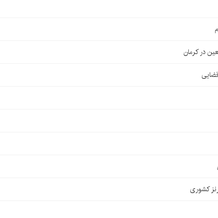
م
قضایی
نز کشوری