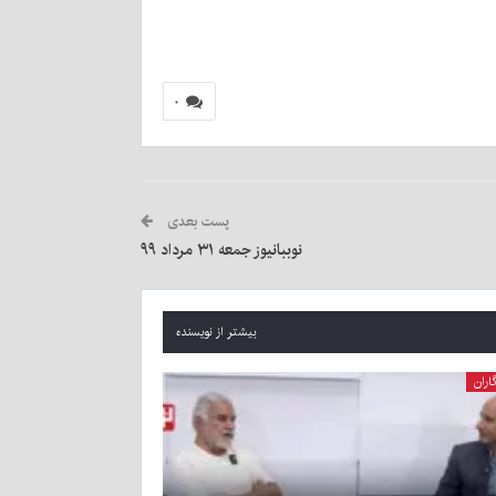
۰
پست بعدی
نوببانیوز جمعه ۳۱ مرداد ۹۹
بیشتر از نویسنده
اران