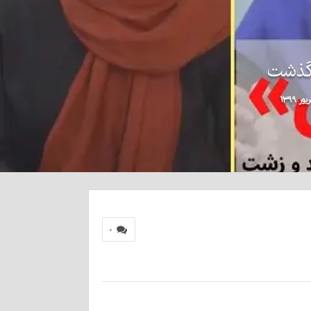
 گذشت
۰