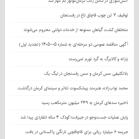
آتش‌سوزی در سالن رنگ کرمان‌موتور بم مهار شد
توقیف ۷ تن چوب قاچاق تاغ در رفسنجان
متخلفان کشت گیاهان ممنوعه از خدمات دولتی محروم می‌شوند
آگهی مناقصه عمومی دو مرحله‌ای به شماره ۰۵-۱۴۰۵ (تجدید اول)
یارانه و کالابرگ به گرد تورم نمی‌رسند
بلاتکلیفی مس کرمان و مس رفسنجان در لیگ یک
محمد نواب‌زاده، هنرمند پیشکسوت تئاتر و سینمای کرمان درگذشت
ذخیره سدهای کرمان به ۲۴۹ میلیون مترمکعب رسید
پایان عملیات جست‌وجو در جیرفت؛ کودک ۴ ساله دلفاردی پیدا شد
جریمه ۶ میلیارد ریالی برای قاچاقچی نارنگی پاکستانی در بافت