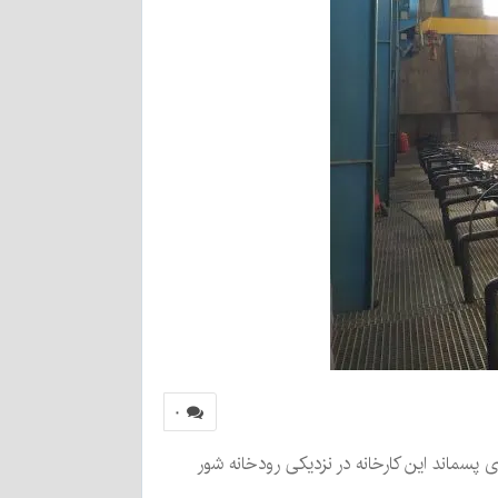
۰
 پسماند این کارخانه در نزدیکی رودخانه شور