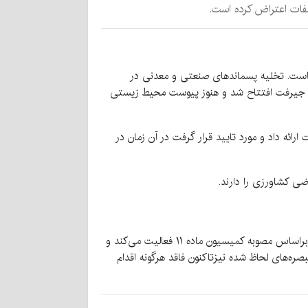
لفات اعتراض کرده است.
ه است. تخلیه پسماندهای صنعتی و معدنی در
اشیه رودخانه‌ها ممنوع است اما اخطارهای بسیار به «کارخانه مس کاتد امید سبزواران» که خرداد ۹۸ در شهرک صنعتی شماره ۲ جیرفت افتتاح شد و هنوز پیوست محیط زیستی
کاتد مس طرح ارزیابی به محیط زیست ارائه داد و مورد تایید قرار گرفت در آن زمان در
رییس اداره محیط زیست شهرستان جیرفت در مورد نحوه فعالیت کارخانه مس کاتد سبزواران به «کاغذ وطن» می‌گوید این واحد براساس مصوبه کمیسیون ماده ۱۱ فعالیت می‌کند و
بصره تعهد‌آور برای این مجموعه است که تبصره‌های لحاظ شده نیزتاکنون فاقد هرگونه اقدام