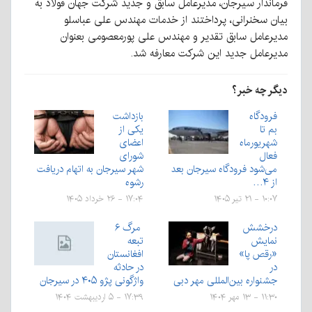
فرماندار سیرجان، مدیرعامل سابق و جدید شرکت جهان فولاد به
بیان سخنرانی، پرداختند از خدمات مهندس علی عباسلو
مدیرعامل سابق تقدیر و مهندس علی پورمعصومی بعنوان
مدیرعامل جدید این شرکت معارفه شد.
دیگر چه خبر؟
فرودگاه
بازداشت
بم تا
یکی از
شهریورماه
اعضای
فعال
شورای
می‌شود فرودگاه سیرجان بعد
شهر سیرجان به اتهام دریافت
از ۴…
رشوه
۱۰:۰۷ - ۲۱ تیر ۱۴۰۵
۱۷:۰۴ - ۲۶ خرداد ۱۴۰۵
درخشش
مرگ ۶
نمایش
تبعه
«رقص پا»
افغانستان
در
در حادثه
جشنواره بین‌المللی مهر دبی
واژگونی پژو ۴۰۵ در سیرجان
۱۱:۳۰ - ۱۳ مهر ۱۴۰۴
۱۷:۳۹ - ۵ اردیبهشت ۱۴۰۴