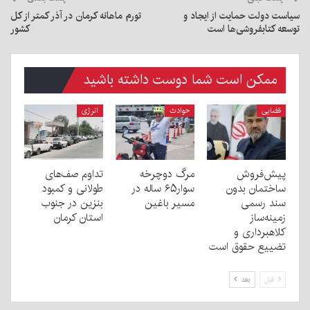
سیاست دولت حمایت از ایجاد و
تورم ماهانه کرمان در آذر کمتر از کل
توسعه کتابفروشی‌ها است
کشور
ممکن است شما دوست داشته باشید
قضایی
حوادث
انرژی
پیش‌فروش
مرگ دوچرخه
تداوم صف‌های
ساختمان بدون
سوار۶۵ ساله در
طولانی و کمبود
سند رسمی
مسیر باغین
بنزین در جنوب
زمینه‌ساز
استان کرمان
کلاهبرداری و
تضییع حقوق است
قبل
بعد