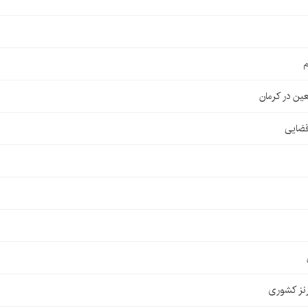
م
قضایی
نز کشوری