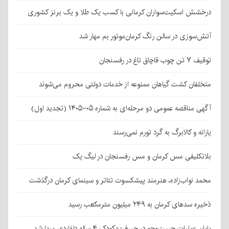
درخشش اسکیت‌سواران کرمانی با کسب یک طلا و یک برنز کشوری
آتش‌سوزی در سالن رنگ کرمان‌موتور بم مهار شد
توقیف ۷ تن چوب قاچاق تاغ در رفسنجان
متخلفان کشت گیاهان ممنوعه از خدمات دولتی محروم می‌شوند
آگهی مناقصه عمومی دو مرحله‌ای به شماره ۰۵-۱۴۰۵ (تجدید اول)
یارانه و کالابرگ به گرد تورم نمی‌رسند
بلاتکلیفی مس کرمان و مس رفسنجان در لیگ یک
محمد نواب‌زاده، هنرمند پیشکسوت تئاتر و سینمای کرمان درگذشت
ذخیره سدهای کرمان به ۲۴۹ میلیون مترمکعب رسید
پایان عملیات جست‌وجو در جیرفت؛ کودک ۴ ساله دلفاردی پیدا شد