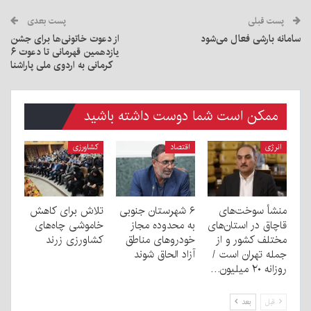
پست قبلی
پست بعدی
سامانه بارشی فعال می‌شود
از دعوت خاتونی‌ها برای جشن
یازدهمین قهرمانی تا دعوت ۶
کرمانی به اردوی ملی پاراشنا
ممکن است شما دوست داشته باشید
انرژی
اقتصاد
کشاورزی
منشأ سوخت‌های
۶ شهرستان‌‌ جنوبی
تلاش برای کاهش
قاچاق در استان‌های
به محدوده مجاز
خاموشی چاه‌های
مختلف کشور و از
خودروهای مناطق
کشاورزی زرند
جمله تهران است /
آزاد الحاق شوند
روزانه ۲۰ میلیون…
قبل
بعد