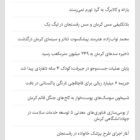
یارانه و کالابرگ به گرد تورم نمی‌رسند
بلاتکلیفی مس کرمان و مس رفسنجان در لیگ یک
محمد نواب‌زاده، هنرمند پیشکسوت تئاتر و سینمای کرمان درگذشت
ذخیره سدهای کرمان به ۲۴۹ میلیون مترمکعب رسید
پایان عملیات جست‌وجو در جیرفت؛ کودک ۴ ساله دلفاردی پیدا شد
جریمه ۶ میلیارد ریالی برای قاچاقچی نارنگی پاکستانی در بافت
شبیخون سوسک‌های پوست‌خوار به کاج‌های جنگل قائم کرمان
از بومی‌سازی فناوری‌های معدنی تا توسعه خدمات سلامت در
جهاددانشگاهی کرمان
آغاز اجرای طرح پزشک خانواده در رفسنجان