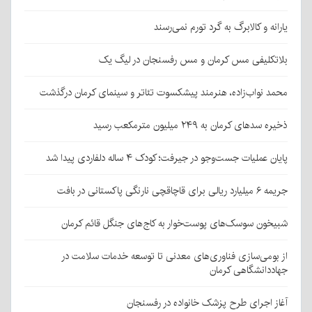
یارانه و کالابرگ به گرد تورم نمی‌رسند
بلاتکلیفی مس کرمان و مس رفسنجان در لیگ یک
محمد نواب‌زاده، هنرمند پیشکسوت تئاتر و سینمای کرمان درگذشت
ذخیره سدهای کرمان به ۲۴۹ میلیون مترمکعب رسید
پایان عملیات جست‌وجو در جیرفت؛ کودک ۴ ساله دلفاردی پیدا شد
جریمه ۶ میلیارد ریالی برای قاچاقچی نارنگی پاکستانی در بافت
شبیخون سوسک‌های پوست‌خوار به کاج‌های جنگل قائم کرمان
از بومی‌سازی فناوری‌های معدنی تا توسعه خدمات سلامت در
جهاددانشگاهی کرمان
آغاز اجرای طرح پزشک خانواده در رفسنجان