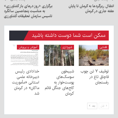
انتقال ریزگردها به کرمان تا پایان
برگزاری «روز درهای باز کشاورزی»
هفته جاری در کرمان
به مناسبت پنجاهمین سالگرد
تاسیس سازمان تحقیقات کشاورزی
ممکن است شما دوست داشته باشید
قضایی
شهرداری
آموزش و پرورش
توقیف ۷ تن چوب
شبیخون
خدادادی رئیس
قاچاق تاغ در
سوسک‌های
دبیرخانه علمی
رفسنجان
پوست‌خوار به
استانی «مأموریت
کاج‌های جنگل قائم
ماکان» در کرمان
کرمان
شد
قبل
بعد