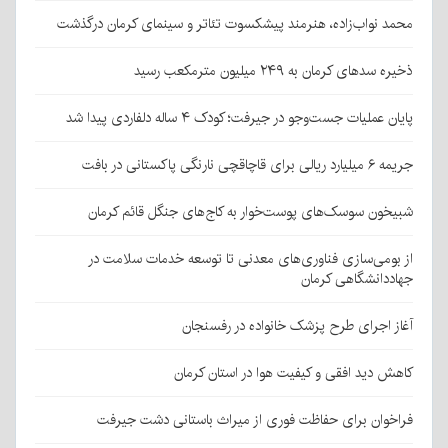
محمد نواب‌زاده، هنرمند پیشکسوت تئاتر و سینمای کرمان درگذشت
ذخیره سدهای کرمان به ۲۴۹ میلیون مترمکعب رسید
پایان عملیات جست‌وجو در جیرفت؛ کودک ۴ ساله دلفاردی پیدا شد
جریمه ۶ میلیارد ریالی برای قاچاقچی نارنگی پاکستانی در بافت
شبیخون سوسک‌های پوست‌خوار به کاج‌های جنگل قائم کرمان
از بومی‌سازی فناوری‌های معدنی تا توسعه خدمات سلامت در
جهاددانشگاهی کرمان
آغاز اجرای طرح پزشک خانواده در رفسنجان
کاهش دید افقی و کیفیت هوا در استان کرمان
فراخوان برای حفاظت فوری از میراث باستانی دشت جیرفت