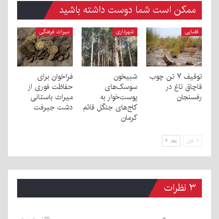
ممکن است شما دوست داشته باشید
قضایی
شهرداری
میراث فرهنگی
توقیف ۷ تن چوب
شبیخون
فراخوان برای
قاچاق تاغ در
سوسک‌های
حفاظت فوری از
رفسنجان
پوست‌خوار به
میراث باستانی
کاج‌های جنگل قائم
دشت جیرفت
کرمان
قبل
بعد
۳ نظرات