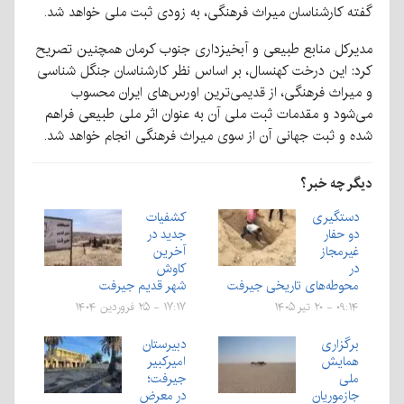
گفته کارشناسان میراث فرهنگی، به زودی ثبت ملی خواهد شد.
مدیرکل منابع طبیعی و آبخیزداری جنوب کرمان همچنین تصریح
کرد: این درخت کهنسال، بر اساس نظر کارشناسان جنگل شناسی
و میراث فرهنگی، از قدیمی‌ترین اورس‌های ایران محسوب
می‌شود و مقدمات ثبت ملی آن به عنوان اثر ملی طبیعی فراهم
شده و ثبت جهانی آن از سوی میراث فرهنگی انجام خواهد شد.
دیگر چه خبر؟
دستگیری
کشفیات
دو حفار
جدید در
غیرمجاز
آخرین
در
کاوش‌
محوطه‌های تاریخی جیرفت
شهر قدیم جیرفت
۰۹:۱۴ - ۲۰ تیر ۱۴۰۵
۱۷:۱۷ - ۲۵ فروردین ۱۴۰۴
برگزاری
دبیرستان
همایش
امیرکبیر
ملی
جیرفت؛
جازموریان
در معرض