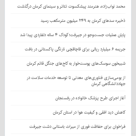
محمد نواب‌زاده، هنرمند پیشکسوت تئاتر و سینمای کرمان درگذشت
ذخیره سدهای کرمان به ۲۴۹ میلیون مترمکعب رسید
پایان عملیات جست‌وجو در جیرفت؛ کودک ۴ ساله دلفاردی پیدا شد
جریمه ۶ میلیارد ریالی برای قاچاقچی نارنگی پاکستانی در بافت
شبیخون سوسک‌های پوست‌خوار به کاج‌های جنگل قائم کرمان
از بومی‌سازی فناوری‌های معدنی تا توسعه خدمات سلامت در
جهاددانشگاهی کرمان
آغاز اجرای طرح پزشک خانواده در رفسنجان
کاهش دید افقی و کیفیت هوا در استان کرمان
فراخوان برای حفاظت فوری از میراث باستانی دشت جیرفت