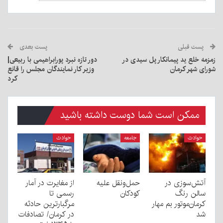
پست قبلی
پست بعدی
زمزمه خلع ید پیمانکار پل سیدی در
دور تازه نبرد پورابراهیمی با ربیعی|
شورای شهر کرمان
وزیر کار نمایندگان مجلس را قانع
کرد
ممکن است شما دوست داشته باشید
حوادث
جامعه
حوادث
آتش‌سوزی در
حمل‌ونقل علیه
از مغایرت در آمار
سالن رنگ
کودکان
رسمی تا
کرمان‌موتور بم مهار
مرگبارترین حادثه
شد
در کرمان/ تصادفات