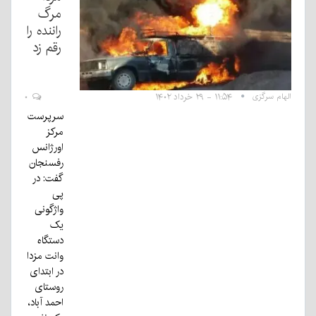
مرگ
راننده را
رقم زد
الهام سرگزی
۱۱:۵۴ - ۲۹ خرداد ۱۴۰۲
۰
سرپرست
مرکز
اورژانس
رفسنجان
گفت: در
پی
واژگونی
یک
دستگاه
وانت مزدا
در ابتدای
روستای
احمد آباد،