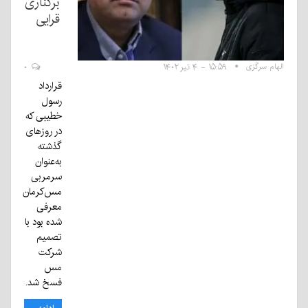
برکناری
قرایی
الهام سرگزی
۱۵:۵۹ - ۴ تیر ۱۴۰۲
۰
قرارداد
رسول
خطیبی که
در روزهای
گذشته
به‌عنوان
سرمربی
مس‌کرمان
معرفی
شده بود با
تصمیم
شرکت
مس
فسخ شد.