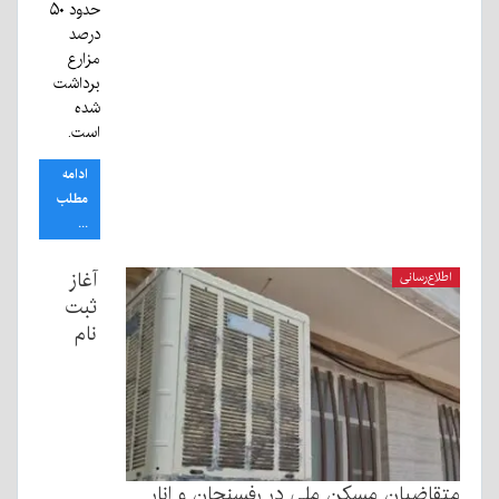
حدود ۵۰
درصد
مزارع
برداشت
شده
است.
ادامه
مطلب
...
آغاز
اطلاع‌رسانی
ثبت
نام
متقاضیان مسکن ملی در رفسنجان و انار