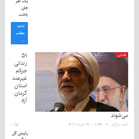
یک نفر
جان
باخت.
ادامه
مطلب
...
۵۱
قضایی
زندانی
جرائم
غیرعمد
استان
کرمان
آزاد
می‌شوند
الهام سرگزی
۱۰:۳۴ - ۲۹ خرداد ۱۴۰۲
۰
رئیس کل