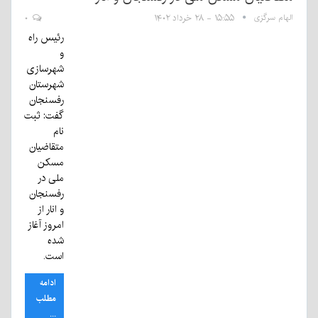
الهام سرگزی
۱۵:۵۵ - ۲۸ خرداد ۱۴۰۲
۰
رئیس راه
و
شهرسازی
شهرستان
رفسنجان
گفت: ثبت
نام
متقاضیان
مسکن
ملی در
رفسنجان
و انار از
امروز آغاز
شده
است.
ادامه
مطلب
...