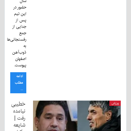
سال
حضور در
این تیم
پس از
جدایی از
جمع
رفسنجانی‌ها
به
ذوب‌آهن
اصفهان
پیوست.
ادامه
مطلب
...
خطیبی
ورزش
نیامده
رفت |
شایعه