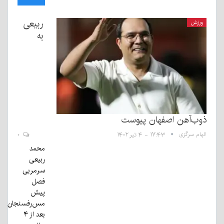
ربیعی
ورزش
به
ذوب‌آهن اصفهان پیوست
الهام سرگزی
۱۷:۴۳ - ۴ تیر ۱۴۰۲
۰
محمد
ربیعی
سرمربی
فصل
پیش
مس‌‌رفسنجان
بعد از ۴