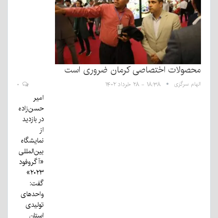
محصولات اختصاصی کرمان ضروری است
الهام سرگزی
۱۸:۳۸ - ۲۸ خرداد ۱۴۰۲
۰
امیر
حسن‌زاده
در بازدید
از
نمایشگاه
بین‌المللی
«آگروفود
۲۰۲۳»
گفت:
واحد‌های
تولیدی
استان