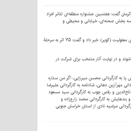
کرمان گفت: هفتمین جشنواره منطقه‌ای تئاتر افراد
 سه بخش صحنه‌ای، خیابانی و محیطی و
او با اشاره به اینکه کرمان برای دومین سال متوالی میزبان این جشنواره است، از ارسال ۱۶۱ اثر به جشنواره منطقه‌ای تئاتر افراد دارای معلولیت (کویر) خبر داد و گفت: ۷۵ اثر به مرحلۀ
ان اجرا می‌شوند و در نهایت آثار منتخب برای شرکت در
 جنگ کور به کارگردانی حدیث کریمی‌فر، رقص پا به کارگردانی محسن میرزایی، اگر من ستاره
دانی مهرآزین دهانی، شادنامه به کارگردانی علیرضا
رگردانی اردلان تاج‌الدین و رقص چوب به کارگردانی سید مسعود
یی، کفش‌ها و بندهایش به کارگردانی محمد زارع‌زاده و
کارگردانی مرضیه نادی از استان خراسان جنوبی