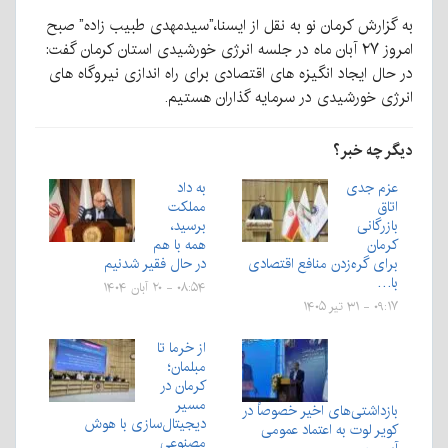
به گزارش کرمان نو به نقل از ایسنا،”سیدمهدی طبیب زاده” صبح
امروز ۲۷ آبان ماه در جلسه انرژی خورشیدی استان کرمان گفت:
در حال ایجاد انگیزه های اقتصادی برای راه اندازی نیروگاه های
انرژی خورشیدی در سرمایه گذاران هستیم.
دیگر چه خبر؟
عزم جدی
به داد
اتاق
مملکت
بازرگانی
برسید،
کرمان
همه با هم
برای گره‌زدن منافع اقتصادی
در حال فقیر شدنیم
با…
۰۸:۵۴ - ۲۰ آبان ۱۴۰۴
۰۹:۱۷ - ۳۱ تیر ۱۴۰۵
از خرما تا
مبلمان؛
کرمان در
مسیر
بازداشتی‌های اخیر خصوصاً در
دیجیتال‌سازی با هوش
کویر لوت به اعتماد عمومی
مصنوعی