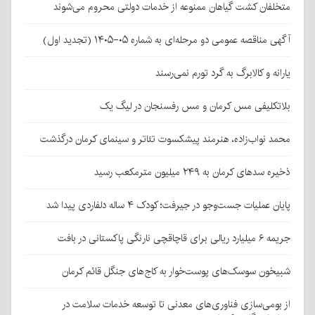
متخلفان کشت گیاهان ممنوعه از خدمات دولتی محروم می‌شوند
آگهی مناقصه عمومی دو مرحله‌ای به شماره ۰۵-۱۴۰۵ (تجدید اول)
یارانه و کالابرگ به گرد تورم نمی‌رسند
بلاتکلیفی مس کرمان و مس رفسنجان در لیگ یک
محمد نواب‌زاده، هنرمند پیشکسوت تئاتر و سینمای کرمان درگذشت
ذخیره سدهای کرمان به ۲۴۹ میلیون مترمکعب رسید
پایان عملیات جست‌وجو در جیرفت؛ کودک ۴ ساله دلفاردی پیدا شد
جریمه ۶ میلیارد ریالی برای قاچاقچی نارنگی پاکستانی در بافت
شبیخون سوسک‌های پوست‌خوار به کاج‌های جنگل قائم کرمان
از بومی‌سازی فناوری‌های معدنی تا توسعه خدمات سلامت در