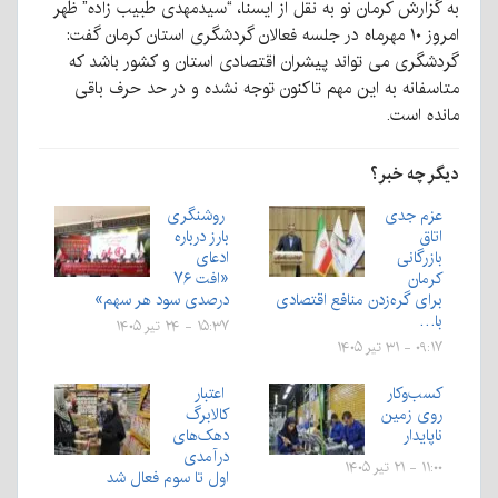
به گزارش کرمان نو به نقل از ایسنا، “سیدمهدی طبیب زاده” ظهر
امروز ۱۰ مهرماه در جلسه فعالان گردشگری استان کرمان گفت:
گردشگری می تواند پیشران اقتصادی استان و کشور باشد که
متاسفانه به این مهم تاکنون توجه نشده و در حد حرف باقی
مانده است.
دیگر چه خبر؟
عزم جدی
روشنگری
اتاق
بارز درباره
بازرگانی
ادعای
کرمان
«افت ۷۶
برای گره‌زدن منافع اقتصادی
درصدی سود هر سهم»
با…
۱۵:۳۷ - ۲۴ تیر ۱۴۰۵
۰۹:۱۷ - ۳۱ تیر ۱۴۰۵
کسب‌وکار
اعتبار
روی زمین
کالابرگ
ناپایدار
دهک‌های
درآمدی
۱۱:۰۰ - ۲۱ تیر ۱۴۰۵
اول تا سوم فعال شد