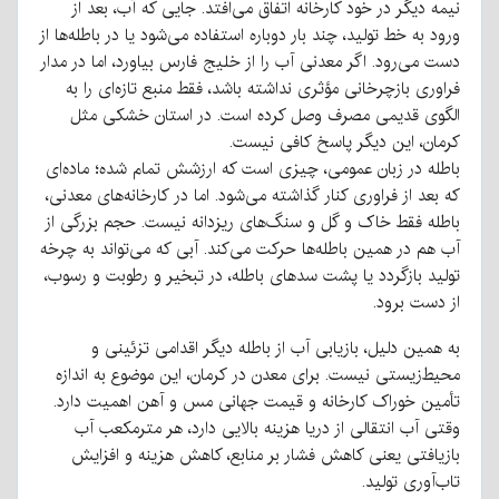
نیمه دیگر در خود کارخانه اتفاق می‌افتد
.
جایی که آب، بعد از
ورود به خط تولید، چند بار دوباره استفاده می‌شود یا در باطله‌ها از
دست می‌رود
.
اگر معدنی آب را از خلیج فارس بیاورد، اما در مدار
فراوری بازچرخانی مؤثری نداشته باشد، فقط منبع تازه‌ای را به
الگوی قدیمی مصرف وصل کرده است
.
در استان خشکی مثل
کرمان، این دیگر پاسخ کافی نیست
.
باطله در زبان عمومی، چیزی است که ارزشش تمام شده؛ ماده‌ای
که بعد از فراوری کنار گذاشته می‌شود
.
اما در کارخانه‌های معدنی،
باطله فقط خاک و گل و سنگ‌های ریزدانه نیست
.
حجم بزرگی از
آب هم در همین باطله‌ها حرکت می‌کند
.
آبی که می‌تواند به چرخه
تولید بازگردد یا پشت سدهای باطله، در تبخیر و رطوبت و رسوب،
از دست برود
.
به همین دلیل، بازیابی آب از باطله دیگر اقدامی تزئینی و
محیط‌زیستی نیست
.
برای معدن در کرمان، این موضوع به اندازه
تأمین خوراک کارخانه و قیمت جهانی مس و آهن اهمیت دارد
.
وقتی آب انتقالی از دریا هزینه بالایی دارد، هر مترمکعب آب
بازیافتی یعنی کاهش فشار بر منابع، کاهش هزینه و افزایش
تاب‌آوری تولید
.