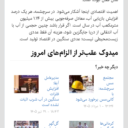
اهمیت اقتصادی اینجا آشکار می‌شود
.
در سرچشمه، هر یک درصد
افزایش بازیابی آب، معادل صرفه‌جویی بیش از ۱
.
۱۴ میلیون
مترمکعب آب در سال است
.
اگر قرار باشد چنین حجمی از آب با
آب انتقالی از دریا جایگزین شود، هزینه آن فقط عددی
زیست‌محیطی نیست؛ عددی سنگین در اقتصاد تولید است
.
میدوک
عقب‌تر
از
الزام‌های
امروز
دیگر چه خبر؟
مجتمع
مدیرعامل
مس
آبفا:
سرچشمه:
افزایش
با
فلزات
کانی‌مس برخورد می‌شود
سنگین در آب شرب اثبات
نشده است
۱۳:۳۴ - ۱ مرداد ۱۴۰۵
۱۸:۴۷ - ۲۹ تیر ۱۴۰۵
کرمانی‌ها
گل‌گهر