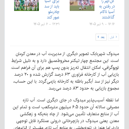
گل‌گهر را
برای آسیا
در رفتن به
باید از سد
آسیا ناکام
چادرملو
گذاشتند
عبور کند
۱۶:۱۶ - ۹ تیر ۱۴۰۵
۱۲:۳۱ - ۶ تیر ۱۴۰۵
قبل
بعد
میدوک شهربابک تصویر دیگری از مدیریت آب در معدن کرمان
است
.
این مجتمع چهار تیکنر مخروط‌عمیق دارد و به دلیل شرایط
توپوگرافی، امکان انتقال ته‌ریز بدون پمپ هم برای آن فراهم است
.
بازیابی آب از کارخانه فراوری ۶۳ درصد گزارش شده و ۲۰ درصد
دیگر نیز از سد آبگیر باطله به کارخانه بازمی‌گردد
.
با این حساب،
مجموع بازیابی به حدود ۸۳ درصد می‌رسد
.
اما نقطه آسیب‌پذیر میدوک در جای دیگری است
.
آب تازه
مصرفی سالانه آن حدود ۶
.
۵ میلیون مترمکعب است و تمام این
آب از منابع متعارف تأمین می‌شود
.
از چاه بنه‌یکه و زهکشی
معدن
.
یعنی میدوک در بازچرخانی درونی عملکرد قابل توجهی
دارد، اما هنوز در تنوع‌بخشی به منابع آب تازه، عقب‌تر از الزام‌های