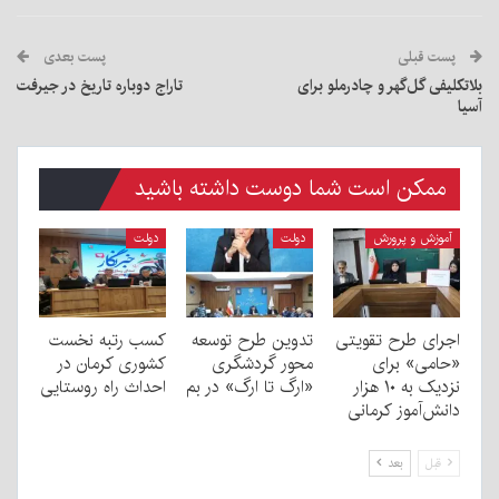
پست قبلی
پست بعدی
بلاتکلیفی گل‌گهر و چادرملو برای
تاراج دوباره تاریخ در جیرفت
آسیا
ممکن است شما دوست داشته باشید
آموزش و پرورش
دولت
دولت
اجرای طرح تقویتی
تدوین طرح توسعه
کسب رتبه نخست
«حامی» برای
محور گردشگری
کشوری کرمان در
نزدیک به ۱۰ هزار
«ارگ تا ارگ» در بم
احداث راه روستایی
دانش‌آموز کرمانی
قبل
بعد