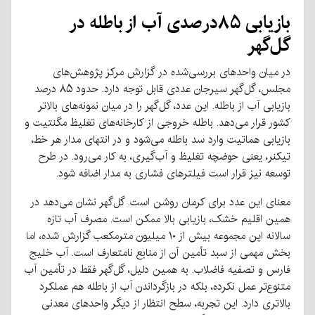
بازیابی
۸۵درصدی
آب
از
باطله
در
گل‌گهر
در میان واحدهای بررسی‌شده در گزارش مرکز پژوهش‌های
مجلس، گل‌گهر سیرجان عددی قابل توجه دارد
.
حدود ۸۵ درصد
بازیابی آب از باطله
.
این عدد، گل‌گهر را در میان نمونه‌های بالاتر
کشور قرار می‌دهد
.
باطله خروجی از کارخانه‌های تغلیظ مگنتیت و
بازیابی هماتیت وارد سد باطله می‌شود و در انتهای مدار هر خط،
تیکنر، یعنی حوضچه تغلیظ و آب‌گیری، به کار می‌رود
.
در طرح
توسعه نیز قرار است فیلترهای فشاری به مدار اضافه شود
.
معنای این عدد برای کرمان روشن است
.
گل‌گهر نشان می‌دهد در
همین اقلیم خشک، بازیابی بالا ممکن است
.
مصرف آب تازه
سالانه این مجموعه بیش از ۱۰ میلیون مترمکعب گزارش شده، اما
بخش مهمی از سبد تأمین آن از منابع نامتعارف است
.
آب خلیج
فارس و تصفیه فاضلاب
.
به همین دلیل، گل‌گهر فقط در تأمین آب
متنوع‌تر عمل نکرده، بلکه در بازگرداندن آب از باطله هم عملکرد
بالاتری دارد
.
این تجربه، سطح انتظار از دیگر واحدهای معدنی