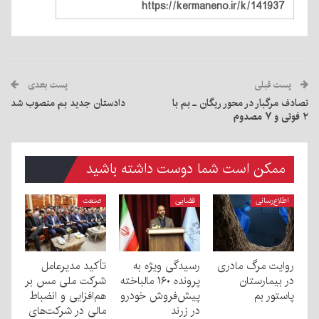
پست قبلی
پست بعدی
تصادف مرگبار در محور ریگان ـ بم با
دادستان جدید بم منصوب شد
۲ فوتی و ۷ مصدوم
ممکن است شما دوست داشته باشید
اطلاع‌رسانی
قضایی
صنعت
روایت مرگ مادری
رسیدگی ویژه به
تأکید مدیرعامل
در بیمارستان
پرونده ۱۶۰ مالباخته
شرکت ملی مس بر
پاستور بم
پیش‌فروش خودرو
هم‌افزایی و انضباط
در زرند
مالی در شرکت‌های