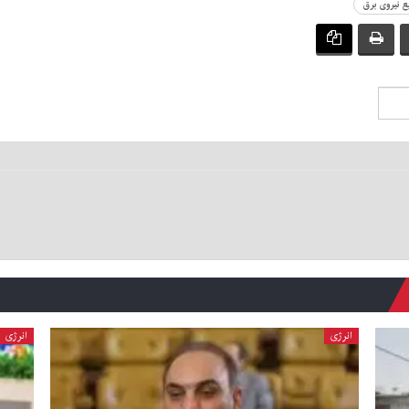
ع نیروی برق
انرژی
انرژی