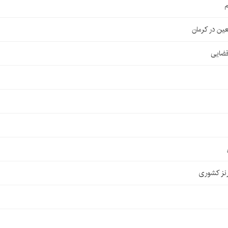
م
قضایی
نز کشوری