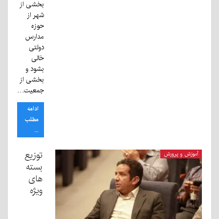
بخشی از
شهر از
حوزه
مدارس
دولتی
خالی
بشود و
بخشی از
جمعیت…
ادامه
مطلب
...
توزیع
آموزش و پرورش
بسته
های
ویژه