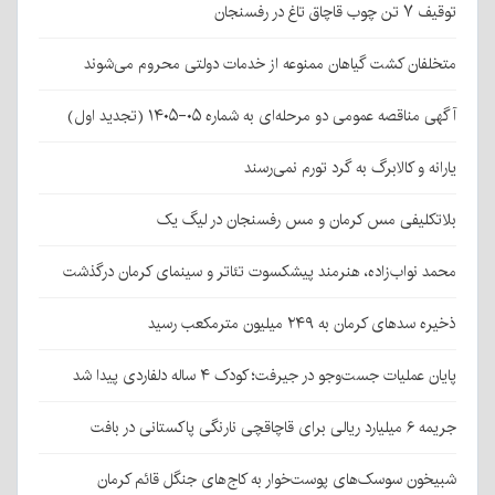
توقیف ۷ تن چوب قاچاق تاغ در رفسنجان
متخلفان کشت گیاهان ممنوعه از خدمات دولتی محروم می‌شوند
آگهی مناقصه عمومی دو مرحله‌ای به شماره ۰۵-۱۴۰۵ (تجدید اول)
یارانه و کالابرگ به گرد تورم نمی‌رسند
بلاتکلیفی مس کرمان و مس رفسنجان در لیگ یک
محمد نواب‌زاده، هنرمند پیشکسوت تئاتر و سینمای کرمان درگذشت
ذخیره سدهای کرمان به ۲۴۹ میلیون مترمکعب رسید
پایان عملیات جست‌وجو در جیرفت؛ کودک ۴ ساله دلفاردی پیدا شد
جریمه ۶ میلیارد ریالی برای قاچاقچی نارنگی پاکستانی در بافت
شبیخون سوسک‌های پوست‌خوار به کاج‌های جنگل قائم کرمان