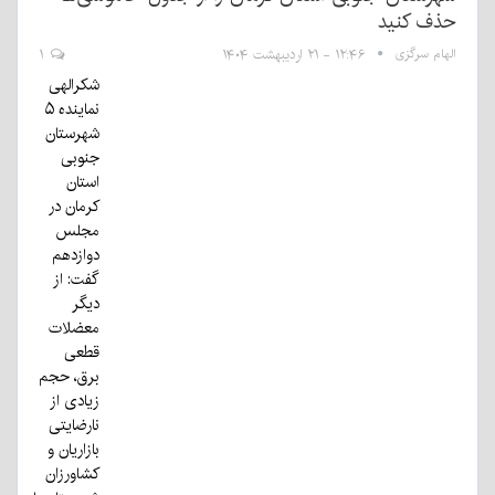
حذف کنید
الهام سرگزی
۱۲:۴۶ - ۲۱ اردیبهشت ۱۴۰۴
۱
شکرالهی
نماینده ۵
شهرستان
جنوبی
استان
کرمان در
مجلس
دوازدهم
گفت: از
دیگر
معضلات
قطعی
برق، حجم
زیادی از
نارضایتی
بازاریان و
کشاورزان