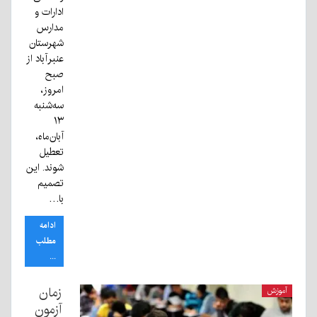
ادارات و
مدارس
شهرستان
عنبرآباد از
صبح
امروز،
سه‌شنبه
۱۳
آبان‌ماه،
تعطیل
شوند. این
تصمیم
با…
ادامه
مطلب
...
زمان
آموزش
آزمون