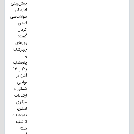
پیش‌بینی
اداره کل
هواشناسی
استان
کرمان
گفت:
روزهای
چهارشنبه
و
پنجشنبه
(۱۲ و ۱۳
آذر) در
نواحی
شمالی و
ارتفاعات
مرکزی
استان،
پنجشنبه
تا شنبه
هفته