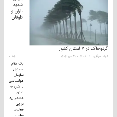
شدید
باران و
طوفان
گردوخاک در ۷ استان کشور
الهام سرگزی
۱۴:۰۸ - ۲۱ مهر ۱۴۰۴
۰
یک مقام
مسئول
سازمان
هواشناسی
با اشاره به
صدور
هشدار زرد
در پی
فعالیت
سامانه