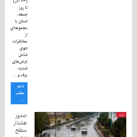
(۲۴ آذر)
تا روز
جمعه،
استان با
مجموعه‌ای
از
مخاطرات
جوی
شامل
بارش‌های
شدید،
برف و…
ادامه
مطلب
...
صدور
ترند
هشدار
سطح