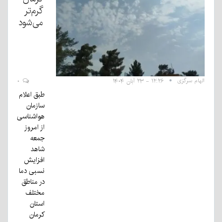
گرم‌تر
می‌شود
الهام سرگزی
۱۲:۲۶ - ۲۳ آبان ۱۴۰۴
۰
طبق اعلام
سازمان
هواشناسی
از امروز
جمعه
شاهد
افزایش
نسبی دما
در مناطق
مختلف
استان
کرمان