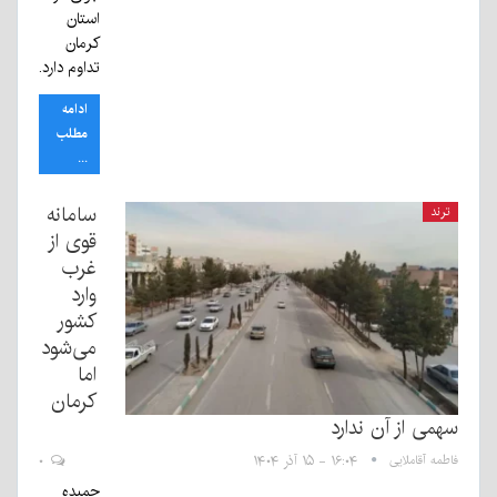
استان
کرمان
تداوم دارد.
ادامه
مطلب
...
سامانه
ترند
قوی از
غرب
وارد
کشور
می‌شود
اما
کرمان
سهمی از آن ندارد
فاطمه آقاملایی
۱۶:۰۴ - ۱۵ آذر ۱۴۰۴
۰
حمیده