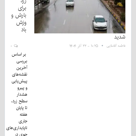
زرد
برای
بارش و
وزش
باد
شدید
فاطمه آقاملایی
۱۰:۲۵ - ۲۲ آذر ۱۴۰۴
۰
بر اساس
بررسی
آخرین
نقشه‌های
پیش‌یابی
و پیرو
هشدار
سطح زرد،
تا پایان
هفته
جاری
ناپایداری‌های
جوی در