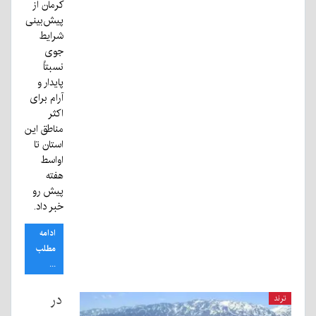
کرمان از
پیش‌بینی
شرایط
جوی
نسبتاً
پایدار و
آرام برای
اکثر
مناطق این
استان تا
اواسط
هفته
پیش رو
خبر داد.
ادامه
مطلب
...
در
ترند