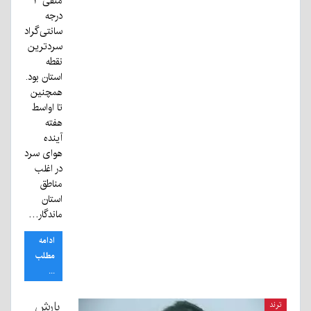
منفی ۳
درجه
سانتی‌گراد
سردترین
نقطه
استان بود.
همچنین
تا اواسط
هفته
آینده
هوای سرد
در اغلب
مناطق
استان
ماندگار…
ادامه
مطلب
...
بارش
ترند