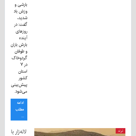
بارشی و
وزش باد
شدید،
گفت: در
روزهای
آینده
بارش باران
و طوفان
گردوخاک
در ۷
استان
کشور
پیش‌بینی
می‌شود.
ادامه
مطلب
...
لاله‌زار با
ترند