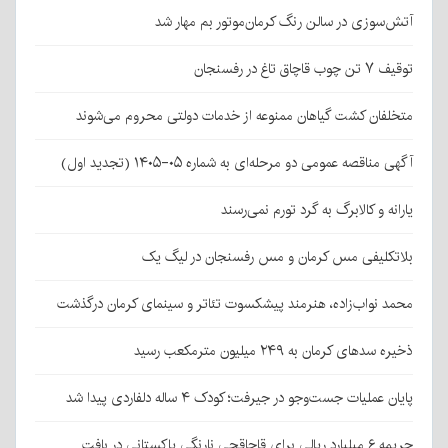
آتش‌سوزی در سالن رنگ کرمان‌موتور بم مهار شد
توقیف ۷ تن چوب قاچاق تاغ در رفسنجان
متخلفان کشت گیاهان ممنوعه از خدمات دولتی محروم می‌شوند
آگهی مناقصه عمومی دو مرحله‌ای به شماره ۰۵-۱۴۰۵ (تجدید اول)
یارانه و کالابرگ به گرد تورم نمی‌رسند
بلاتکلیفی مس کرمان و مس رفسنجان در لیگ یک
محمد نواب‌زاده، هنرمند پیشکسوت تئاتر و سینمای کرمان درگذشت
ذخیره سدهای کرمان به ۲۴۹ میلیون مترمکعب رسید
پایان عملیات جست‌وجو در جیرفت؛ کودک ۴ ساله دلفاردی پیدا شد
جریمه ۶ میلیارد ریالی برای قاچاقچی نارنگی پاکستانی در بافت