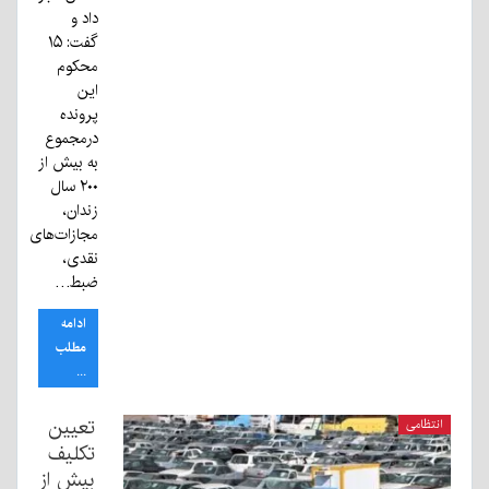
داد و
گفت: ۱۵
محکوم
این
پرونده
درمجموع
به بیش از
۲۰۰ سال
زندان،
مجازات‌های
نقدی،
ضبط…
ادامه
مطلب
...
تعیین
انتظامی
تکلیف
بیش از