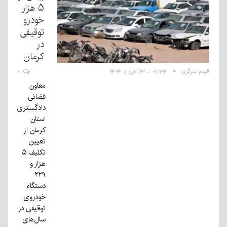
۵ هزار
خودرو
توقیفی
در
کرمان
الهام سرگزی
۰۹:۳۴ - ۱۳ خرداد ۱۴۰۴
۰
معاون
قضائی
دادگستری
استان
کرمان از
تعیین
تکلیف ۵
هزار و
۲۲۹
دستگاه
خودروی
توقیفی در
سال‌های