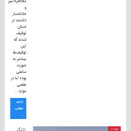
مخاطره‌آمیز
و
حادثه‌ساز
داشتند در
استان
توقیف
شدند که
این
توقیف‌ها
بیشتر به
صورت
ساعتی
بوده اما در
بعضی
موارد…
ادامه
مطلب
...
تانکر
حوادث