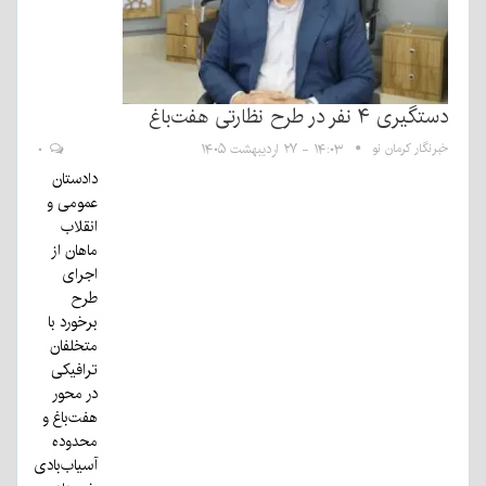
دستگیری ۴ نفر در طرح نظارتی هفت‌باغ
خبرنگار کرمان نو
۱۴:۰۳ - ۲۷ اردیبهشت ۱۴۰۵
۰
دادستان
عمومی و
انقلاب
ماهان از
اجرای
طرح
برخورد با
متخلفان
ترافیکی
در محور
هفت‌باغ و
محدوده
آسیاب‌بادی