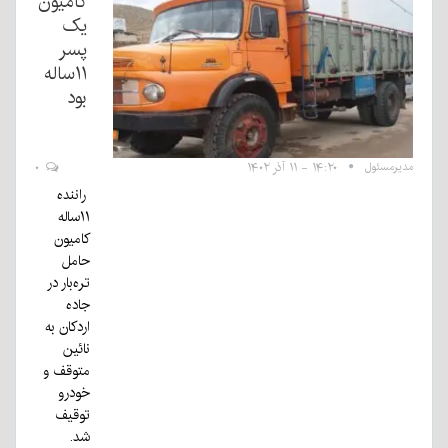
کامیون
یک
پسر
۱۱ساله
بود
مدیرمسئول
۱۴:۲۰ - ۱۱ آذر ۱۴۰۲
۰
راننده
۱۱ساله
کامیون
حامل
تره‌بار در
جاده
اردکان به
نائین
متوقف و
خودرو
توقیف
شد.