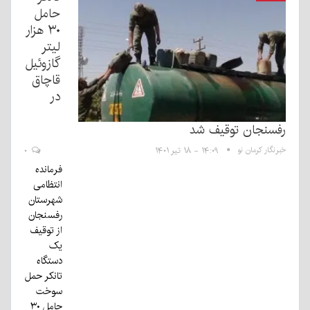
حامل
۳۰ هزار
لیتر
گازوئیل
قاچاق
در
رفسنجان توقیف شد
خبرنگار کرمان نو
۱۴:۰۹ - ۱۸ تیر ۱۴۰۱
۰
فرمانده
انتظامی
شهرستان
رفسنجان
از توقیف
یک
دستگاه
تانکر حمل
سوخت
حامل ۳۰