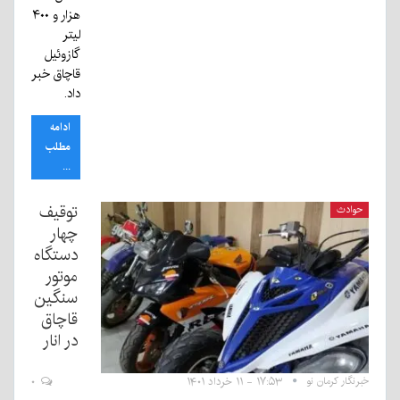
هزار و ۴۰۰
لیتر
گازوئیل
قاچاق خبر
داد.
ادامه
مطلب
...
توقیف
حوادث
چهار
دستگاه
موتور
سنگین
قاچاق
در انار
خبرنگار کرمان نو
۱۷:۵۳ - ۱۱ خرداد ۱۴۰۱
۰