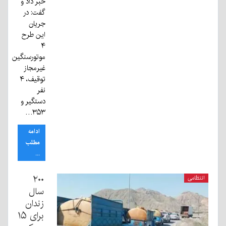
خبر داد و
گفت: در
جریان
این طرح
۴
موتورسنگین
غیرمجاز
توقیف، ۴
نفر
دستگیر و
۳۵۳…
ادامه
مطلب
...
۲۰۰
انتظامی
سال
زندان
برای ۱۵