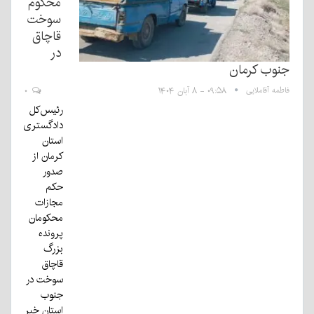
محکوم
سوخت
قاچاق
در
جنوب کرمان
فاطمه آقاملایی
۰۹:۵۸ - ۸ آبان ۱۴۰۴
۰
رئیس‌کل
دادگستری
استان
کرمان از
صدور
حکم
مجازات
محکومان
پرونده
بزرگ
قاچاق
سوخت در
جنوب
استان خبر