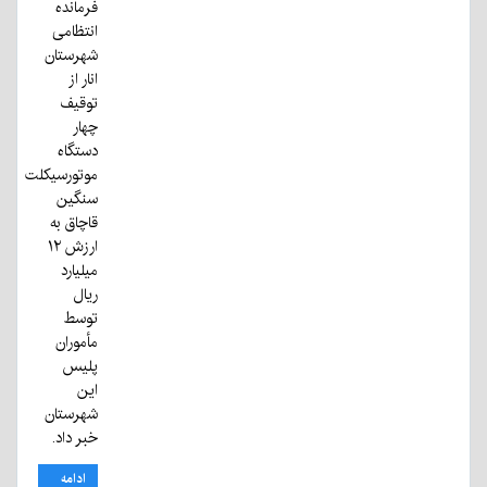
فرمانده
انتظامی
شهرستان
انار از
توقیف
چهار
دستگاه
موتورسیکلت
سنگین
قاچاق به
ارزش ۱۲
میلیارد
ریال
توسط
مأموران
پلیس
این
شهرستان
خبر داد.
ادامه