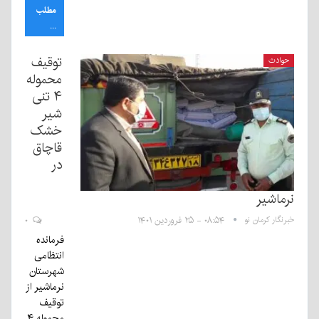
مطلب
...
توقیف
حوادث
محموله
۴ تنی
شیر
خشک
قاچاق
در
نرماشیر
خبرنگار کرمان نو
۰۸:۵۴ - ۲۵ فروردین ۱۴۰۱
۰
فرمانده
انتظامی
شهرستان
نرماشیر از
توقیف
محموله ۴