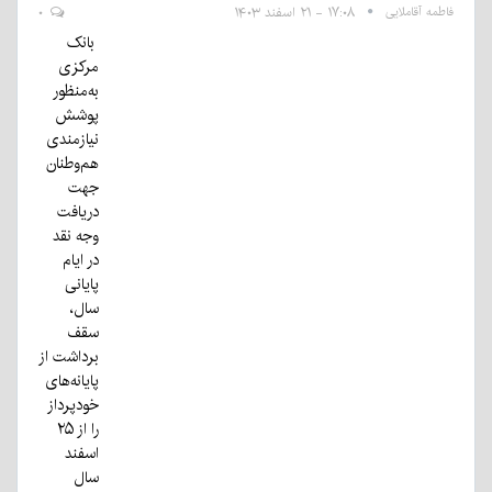
فاطمه آقاملایی
۱۷:۰۸ - ۲۱ اسفند ۱۴۰۳
۰
بانک
مرکزی
به‌منظور
پوشش
نیازمندی
هم‌وطنان
جهت
دریافت
وجه نقد
در ایام
پایانی
سال،
سقف
برداشت از
پایانه‌های
خودپرداز
را از ۲۵
اسفند
سال