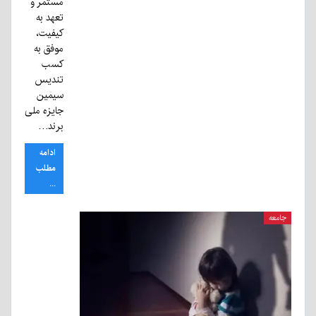
مستمر و
تعهد به
کیفیت،
موفق به
کسب
تندیس
سیمین
جایزه ملی
برند…
ادامه
مطلب
...
جامعه