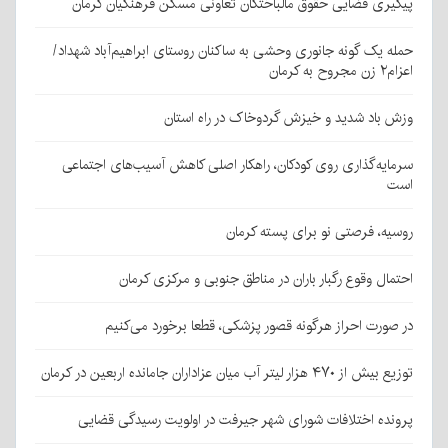
پیگیری قضایی حقوق مالباختگان تعاونی مسکن فرهنگیان کرمان
حمله یک گونه جانوری وحشی به ساکنان روستای ابراهیم‌آباد شهداد/
اعزام۲ زن مجروح به کرمان
وزش باد شدید و خیزش گردوخاک در راه استان
سرمایه‌گذاری روی کودکان، راهکار اصلی کاهش آسیب‌های اجتماعی
است
روسیه، فرصتی نو برای پسته کرمان
احتمال وقوع رگبار باران در مناطق جنوبی و مرکزی کرمان
در صورت احراز هرگونه قصور پزشکی، قطعا برخورد می‌کنیم
توزیع بیش از ۴۷۰ هزار لیتر آب میان عزاداران جامانده اربعین در کرمان
پرونده اختلافات شورای شهر جیرفت در اولویت رسیدگی قضایی