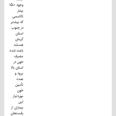
وجود ۱۵۰۰
بیمار
تالاسمی
که بیشتر
در جنوب
استان
کرمان
هستند
باعث شده
مصرف
خون در
استان بالا
برود و
عمده
تأمین
خون
موردنیاز
این
بیماران از
رفسنجان