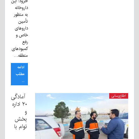
افزود: این
داروخانه
به منظور
تأمین
داروهای
خاص و
رفع
کمبودهای
منطقه…
ادامه
مطلب
...
آمادگی
اطلاع‌رسانی
۲۰ اداره
و
بخش
توام با