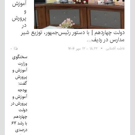
آموزش
و
پرورش
در
دولت چهاردهم | با دستور رئیس‌جمهور، توزیع شیر
مدارس در ردیف…
فاطمه آقاملایی
۱۸:۲۲ - ۱۲ مهر ۱۴۰۴
۰
سخنگوی
وزارت
آموزش و
پرورش
گفت:
بودجه
آموزش و
پرورش در
دولت
چهاردهم
با رشد ۶۷
درصدی