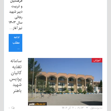
فرهنگیان
و تربیت
دبیر شهید
رجائی
سال ۱۴۰۳
نیز آغاز…
ادامه
مطلب
...
سامانه
آموزش
تغذیه
کالیان
پردیس
شهید
باهنر
مدیرمسئول
۰۹:۰۳ - ۲ آذر ۱۴۰۲
۰