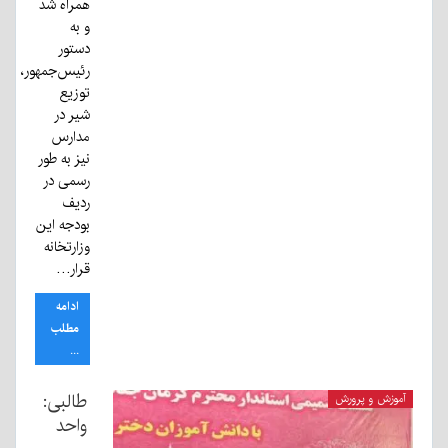
همراه شد
و به
دستور
رئیس‌جمهور،
توزیع
شیر در
مدارس
نیز به طور
رسمی در
ردیف
بودجه این
وزارتخانه
قرار…
ادامه
مطلب
...
طالبی:
آموزش و پرورش
واحد