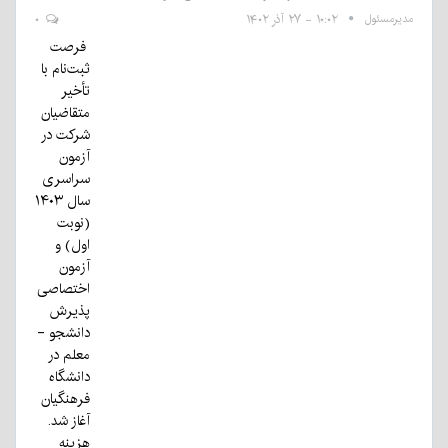
مدیرمسئول
۱۰:۰۲ - ۲۷ آذر ۱۴۰۲
۰
فرصت
ثبت‌نام با
تأخیر
متقاضیان
شرکت در
آزمون
سراسری
سال ۱۴۰۳
(نوبت
اول) و
آزمون
اختصاصی
پذیرش
دانشجو -
معلم در
دانشگاه
فرهنگیان
آغاز شد.
هزینه