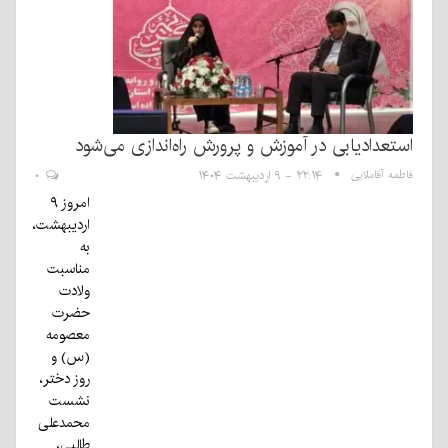
استعدادیابی در آموزش و پرورش راه‌اندازی می‌شود
فاطمه آقاملایی
۲۲:۱۴ - ۹ اردیبهشت ۱۴۰۴
۰
امروز ۹
اردیبهشت،
به
مناسبت
ولادت
حضرت
معصومه
(س) و
روز دختر،
نشست
محمدعلی
طالبی،