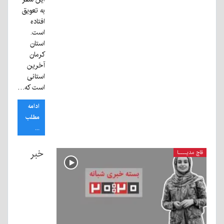
به تعویق
افتاده
است.
استان
کرمان
آخرین
استانی
است که…
ادامه
مطلب
...
خبر
قاچ مدیــــا