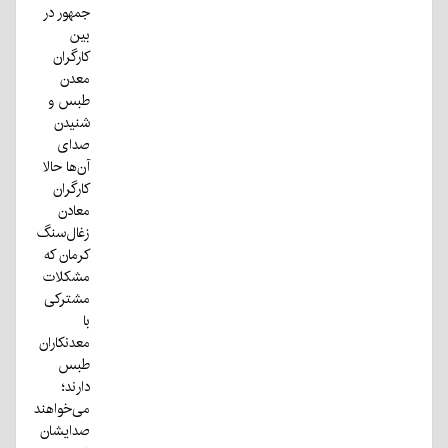
جمهور در
بین
کارگران
معدن
طبس و
شنیدن
صدای
آن‌ها حالا
کارگران
معادن
زغال‌سنگ
کرمان که
مشکلات
مشترکی
با
معدنکاران
طبس
دارند؛
می‌خواهند
صدایشان