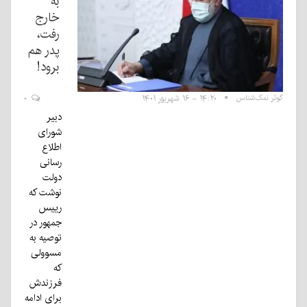
به
خارج
رفت،
پدر هم
برود!
کوثر نمک‌شناس
۱۴:۲۰ - ۱۶ شهریور ۱۴۰۱
۰
دبیر
شورای
اطلاع
رسانی
دولت
نوشت که
رییس
جمهور در
توصیه به
مسوولی
که
فرزندش
برای ادامه