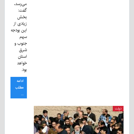
می‌رسد،
گفت:
بخش
زیادی از
این بودجه
سهم
جنوب و
شرق
استان
خواهد
بود.
ادامه
مطلب
...
دولت