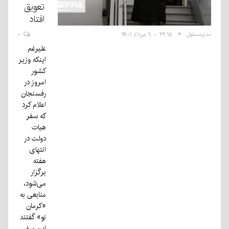
تعویق
افتاد
مدیرمسئول
۲۲:۱۸ - ۹ مرداد ۱۴۰۱
۰
علیرغم
اینکه وزیر
کشور
امروز در
رفسنجان
اعلام کرد
که سفر
هیات
دولت در
انتهای
هفته
برگزار
می‌شود،
منابعی به
«کرمان
نو» گفتند
این سفر