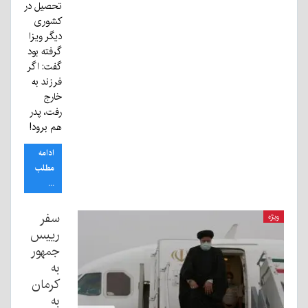
تحصیل در
کشوری
دیگر ویزا
گرفته بود
گفت: اگر
فرزند به
خارج
رفت، پدر
هم برود!
ادامه
مطلب
...
سفر
ویژه
رییس
جمهور
به
کرمان
به