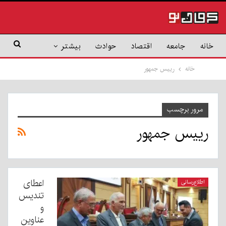
خانه
جامعه
اقتصاد
حوادث
بیشتر
خانه
رییس جمهور
مرور برچسب
رییس جمهور
اعطای
اطلاع‌رسانی
تندیس
و
عناوین