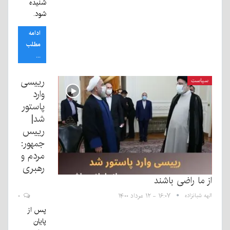
شنیده
شود.
ادامه
مطلب
...
رییسی
سیاست
وارد
پاستور
شد|
رییس
جمهور:
مردم و
رهبری
از ما راضی باشند
الهه شبانزاده
۱۶:۰۷ - ۱۲ مرداد ۱۴۰۰
۰
پس از
پایان