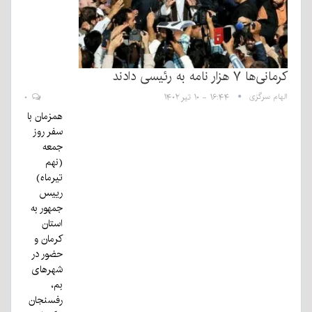
کرمانی‌ها ۷ هزار نامه به رئیسی دادند
الهام سرگزی
۱۶:۴۴ - ۱۰ تیر ۱۴۰۲
۰
همزمان با
سفر روز
جمعه
(نهم
تیرماه)
رییس
جمهور به
استان
کرمان و
حضور در
شهرهای
بم،
رفسنجان