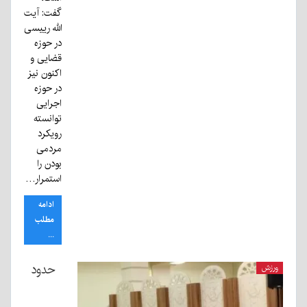
گفت: آیت
الله رییسی
در حوزه
قضایی و
اکنون نیز
در حوزه
اجرایی
توانسته
رویکرد
مردمی
بودن را
استمرار…
ادامه
مطلب
...
حدود
ورزش