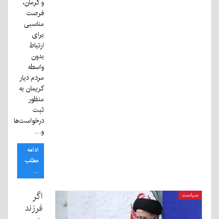
و کرمان،
فرصت
مناسبی
برای
ارتباط
بدون
واسطه
مردم دیار
کریمان به
منظور
ثبت
درخواست‌ها
و…
ادامه
مطلب
...
اگر
سیاست
فرزند