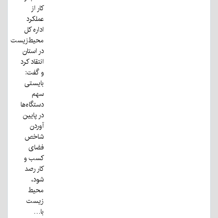
کار از
عملکرد
اداره کل
محیط‌زیست
در استان
انتقاد کرد
و گفت:
بایستی
سهم
دستگاه‌ها
در پایین
آوردن
شاخص
فضای
کسب و
کار رصد
شود،
محیط
زیست
با…