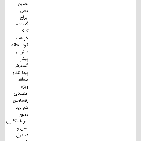
صنایع
مس
ایران
گفت: ما
کمک
خواهیم
کرد منطقه
بیش از
پیش
گسترش
پیدا کند و
منطقه
ویژه
اقتصادی
رفسنجان
هم باید
محور
سرمایه‌گذاری
مس و
صندوق