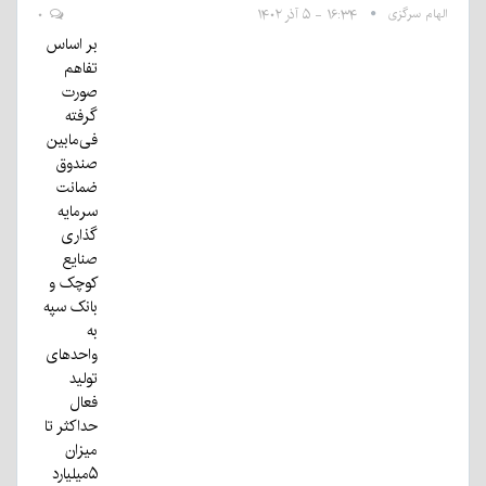
الهام سرگزی
۱۶:۳۴ - ۵ آذر ۱۴۰۲
۰
بر اساس
تفاهم
صورت
گرفته
فی‌مابین
صندوق
ضمانت
سرمایه
گذاری
صنایع
کوچک و
بانک سپه
به
واحدهای
تولید
فعال
حداکثر تا
میزان
۵میلیارد