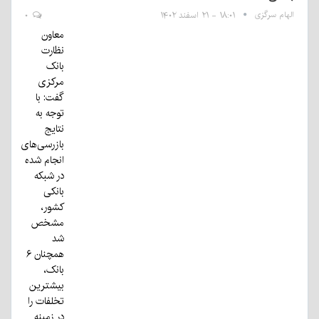
الهام سرگزی
۱۸:۰۱ - ۲۱ اسفند ۱۴۰۲
۰
معاون
نظارت
بانک
مرکزی
گفت: با
توجه به
نتایج
بازرسی‌های
انجام شده
در شبکه
بانکی
کشور،
مشخص
شد
همچنان ۶
بانک،
بیشترین
تخلفات را
در زمینه