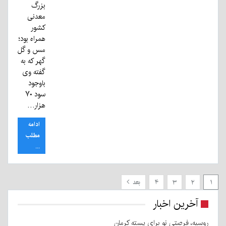
بزرگ
معدنی
کشور
همراه بود؛
مس و گل
گهر که به
گفته وی
باوجود
سود ۷۰
هزار…
ادامه
مطلب
...
۱
۲
۳
۴
بعد
آخرین اخبار
روسیه، فرصتی نو برای پسته کرمان