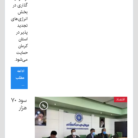
گذاری در
بخش
انرژی‌های
تجدید
پذیر در
استان
کرمان
حمایت
می‌شود.
ادامه
مطلب
...
سود ۷۰
اقتصاد
هزار