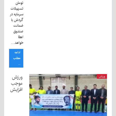
تومان
تسهیلات
سرمایه در
گردش با
ضمانت
صندوق
اعطا
خواهد…
ادامه
مطلب
...
ورزش
ورزش
موجب
افزایش