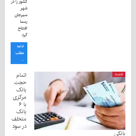
کشور را در
شهر
سیرجان
رسما
افتتاح
کرد.
ادامه
مطلب
...
اتمام
اقتصاد
حجت
بانک
مرکزی
با ۶
بانک
متخلف
در سود
بانکی