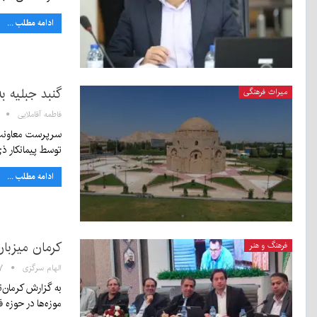
ادامه مطلب ...
گنبد جبلیه ب
میراث فرهنگی
فاطمه آقاملایی
سرپرست معاونت م
توسط پیمانکار ذ
ادامه مطلب ...
کرمان میزبان
فرهنگ و هنر
الهام سرگزی
۲:۲۷
به گزارش کرمان‌
موزه‌ها در حوزه