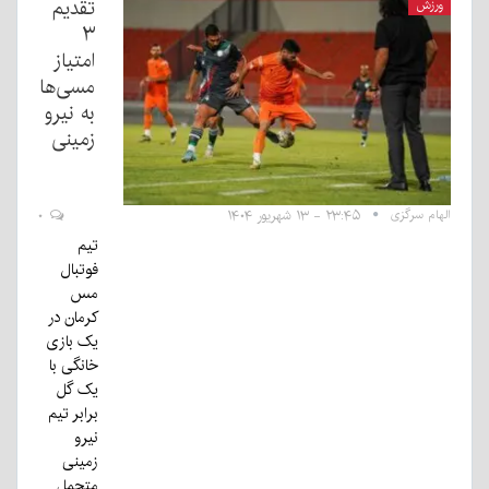
تقدیم
ورزش
۳
امتیاز
مسی‌ها
به نیرو
زمینی
الهام سرگزی
۲۳:۴۵ - ۱۳ شهریور ۱۴۰۴
۰
تیم
فوتبال
مس
کرمان در
یک بازی
خانگی با
یک گل
برابر تیم
نیرو
زمینی
متحمل