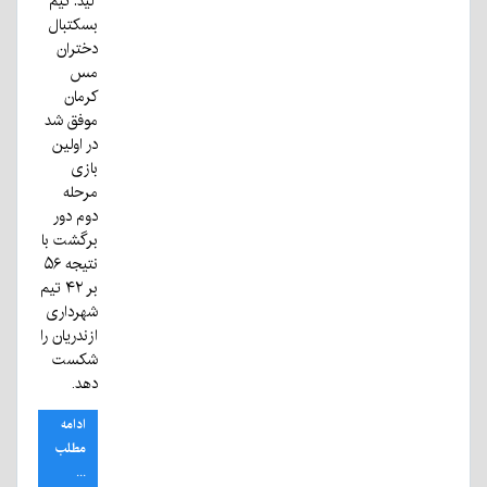
لید: تیم
بسکتبال
دختران
مس
کرمان
موفق شد
در اولین
بازی
مرحله
دوم دور
برگشت با
نتیجه ۵۶
بر ۴۲ تیم
شهرداری
ازندریان را
شکست
دهد.
ادامه
مطلب
...