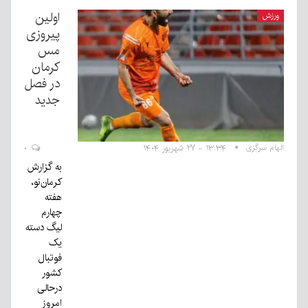
اولین
ورزش
پیروزی
مس
کرمان
در فصل
جدید
الهام سرگزی
۱۳:۳۴ - ۲۷ شهریور ۱۴۰۴
۰
به گزارش
کرمان‌نو،
هفته
چهارم
لیگ دسته
یک
فوتبال
کشور
درحالی
امروز