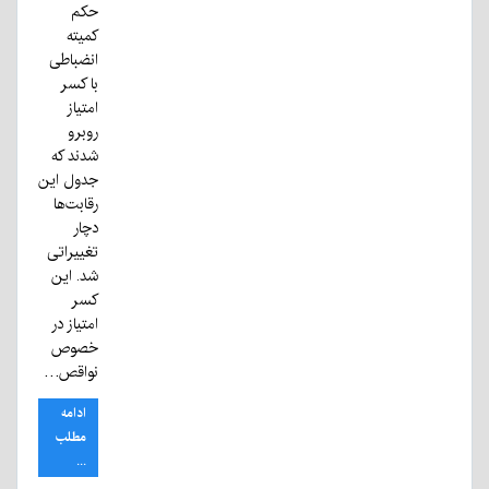
حکم
کمیته
انضباطی
با کسر
امتیاز
روبرو
شدند که
جدول این
رقابت‌ها
دچار
تغییراتی
شد. این
کسر
امتیاز در
خصوص
نواقص…
ادامه
مطلب
...