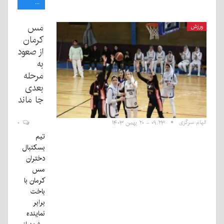
...
مس
ورزش
کرمان
از صعود
به
مرحله
بعدی
جا ماند
الهام سرگزی
۰۹:۲۳ - ۲۰ بهمن ۱۴۰۳
۰
تیم
بسکتبال
دختران
مس
کرمان با
باخت
برابر
نماینده