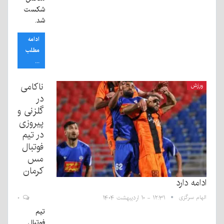
شکست
شد.
ادامه
مطلب
...
ناکامی
ورزش
در
گلزنی و
پیروزی
در تیم
فوتبال
مس
کرمان
ادامه دارد
الهام سرگزی
۱۲:۳۱ - ۱۰ اردیبهشت ۱۴۰۴
۰
تیم
فوتبال