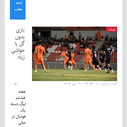
ادامه
مطلب
...
بازی
ورزش
بدون
گل با
حواشی
زیاد
الهام سرگزی
۲۳:۵۴ - ۲۱ مهر ۱۴۰۴
۰
هفته
هشتم
لیگ دسته
یک
فوتبال در
حالی