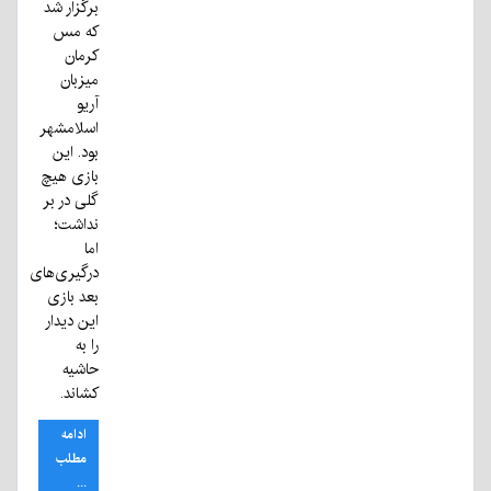
برگزار شد
که مس
کرمان
میزبان
آریو
اسلامشهر
بود. این
بازی هیچ
گلی در بر
نداشت؛
اما
درگیری‌های
بعد بازی
این دیدار
را به
حاشیه
کشاند.
ادامه
مطلب
...