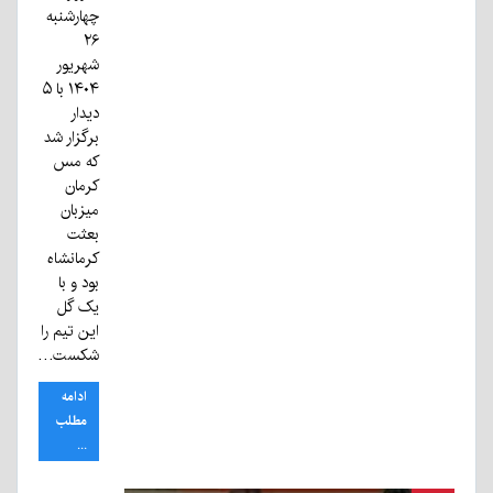
چهارشنبه
۲۶
شهریور
۱۴۰۴ با ۵
دیدار
برگزار شد
که مس
کرمان
میزبان
بعثت
کرمانشاه
بود و با
یک گل
این تیم را
شکست…
ادامه
مطلب
...