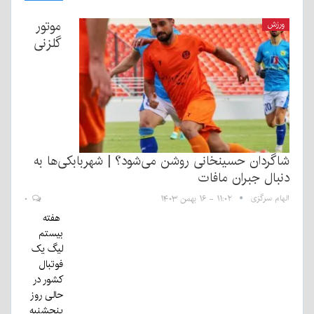
موتور
ورزش
گلزنی
شاگردان حسینخانی روشن می‌شود؟ | شهربابکی‌ها به
دنبال جبران مافات
الهام سرگزی
۱۱:۰۲ - ۱۶ بهمن ۱۴۰۳
۰
هفته
بیستم
لیگ یک
فوتبال
کشور در
حالی روز
پنجشنبه