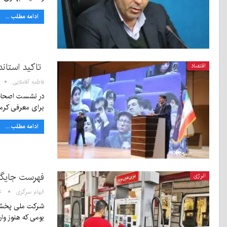
ادامه مطلب ...
تاکید استاند
اقتصاد
فاطمه آقاملایی
در نشست اصحاب ف
برای معرفی کرما
ادامه مطلب ...
فهرست جایگاه
انرژی
الهام سرگزی
:۴۴
شرکت ملی پخش ف
بومی که هنوز وار