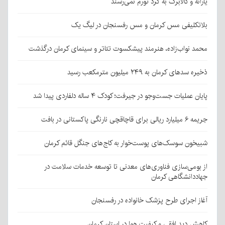
یارانه و کالابرگ به گرد تورم نمی‌رسند
بلاتکلیفی مس کرمان و مس رفسنجان در لیگ یک
محمد نواب‌زاده، هنرمند پیشکسوت تئاتر و سینمای کرمان درگذشت
ذخیره سدهای کرمان به ۲۴۹ میلیون مترمکعب رسید
پایان عملیات جست‌وجو در جیرفت؛ کودک ۴ ساله دلفاردی پیدا شد
جریمه ۶ میلیارد ریالی برای قاچاقچی نارنگی پاکستانی در بافت
شبیخون سوسک‌های پوست‌خوار به کاج‌های جنگل قائم کرمان
از بومی‌سازی فناوری‌های معدنی تا توسعه خدمات سلامت در
جهاددانشگاهی کرمان
آغاز اجرای طرح پزشک خانواده در رفسنجان
کاهش دید افقی و کیفیت هوا در استان کرمان