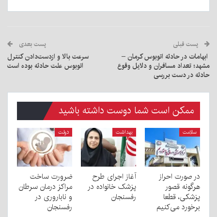
پست قبلی
پست بعدی
ابهامات در حادثه اتوبوس کرمان –
سرعت بالا و ازدست‌دادن کنترل
مشهد؛ تعداد مسافران و دلایل وقوع
اتوبوس علت حادثه بوده است
حادثه در دست بررسی
ممکن است شما دوست داشته باشید
سلامت
بهداشت
دولت
در صورت احراز
آغاز اجرای طرح
ضرورت ساخت
هرگونه قصور
پزشک خانواده در
مراکز درمان سرطان
پزشکی، قطعا
رفسنجان
و ناباروری در
برخورد می‌کنیم
رفسنجان