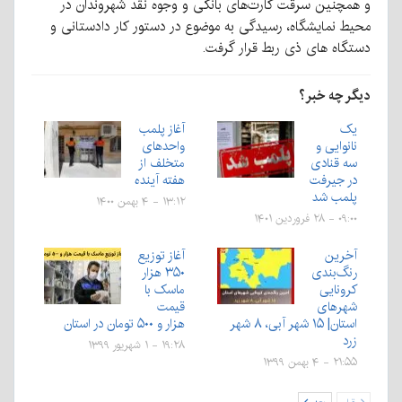
و همچنین سرقت کارت‌های بانکی و وجوه نقد شهروندان در
محیط نمایشگاه، رسیدگی به موضوع در دستور کار دادستانی و
دستگاه های ذی ربط قرار گرفت.
دیگر چه خبر؟
یک
آغاز پلمب‌
نانوایی و
واحدهای
سه قنادی
متخلف از
در جیرفت
هفته آینده
پلمب شد
۱۳:۱۲ - ۴ بهمن ۱۴۰۰
۰۹:۰۰ - ۲۸ فروردین ۱۴۰۱
آخرین
آغاز توزیع
رنگ‌بندی
۳۵۰ هزار
کرونایی
ماسک با
شهر‌های
قیمت
استان| ۱۵ شهر آبی، ۸ شهر
هزار و ۵۰۰ تومان در استان
زرد
۱۹:۲۸ - ۱ شهریور ۱۳۹۹
۲۱:۵۵ - ۴ بهمن ۱۳۹۹