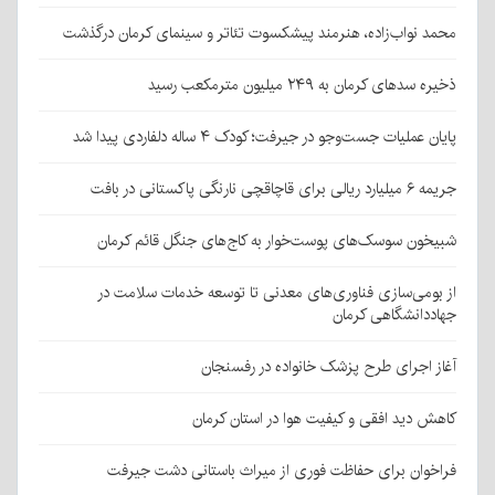
محمد نواب‌زاده، هنرمند پیشکسوت تئاتر و سینمای کرمان درگذشت
ذخیره سدهای کرمان به ۲۴۹ میلیون مترمکعب رسید
پایان عملیات جست‌وجو در جیرفت؛ کودک ۴ ساله دلفاردی پیدا شد
جریمه ۶ میلیارد ریالی برای قاچاقچی نارنگی پاکستانی در بافت
شبیخون سوسک‌های پوست‌خوار به کاج‌های جنگل قائم کرمان
از بومی‌سازی فناوری‌های معدنی تا توسعه خدمات سلامت در
جهاددانشگاهی کرمان
آغاز اجرای طرح پزشک خانواده در رفسنجان
کاهش دید افقی و کیفیت هوا در استان کرمان
فراخوان برای حفاظت فوری از میراث باستانی دشت جیرفت