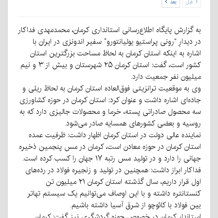
قبل
بعد
به گزارش پایگاه اطلاع‌رسانی استانداری کرمان، محمدمهدی فداکار
در دیدارِ “رونی پراستیو یولیانتورو” سفیر اندونزی در ایران با
اشاره به اینکه استان کرمان به لحاظ مساحت بزرگترین استان
کشور است، گفت: استان کرمان ۲۵ شهرستان و بیش از ۳ و نیم
میلیون نفر جمعیت دارد.
وی به موقعیت ترانزیتی فوق‌العاده استان کرمان به لحاظ ریلی و
جاده‌ای اشاره داشت و عنوان کرد: استان کرمان در حوزه کشاورزی
سه محصول صادراتی پسته، خرما و محصولات جالیزی دارد که به
روسیه و بعضی کشورهای همسایه صادر می‌شود.
نماینده عالی دولت در استان کرمان اظهار داشت: ظرفیت عمده
استان کرمان در حوزه معادن است، کرمان در مس پنجمین ذخیره
جهانی را دارد و در تولید مس رتبه ۱۷ جهان را کسب کرده است.
فداکار ابراز داشت: همچنین در تولید و زنجیره فولاد در رده‌های
اول قرار داریم، سال گذشته استان کرمان ۲۱ میلیون تن
کنستانتره داشته و با این اوصاف می‌توانیم یک سیستم تهاتر
بین فولاد با کائوچو از شرق آسیا داشته باشیم.
استاندار کرمان در خصوص حوزه گردشگری نیز گفت: کرمان