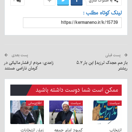
به اشتراک گذاری
۰
لینک کوتاه مطلب :
پست قبلی
پست بعدی
باز هم هجدک لرزید| این بار ۵.۲
زاهدی: مردم از فشار مالیاتی در
ر
کرمان ناراضی هستند
ممکن است شما دوست داشته باشید
سیاست
سیاست
اطلاع‌رسانی
انتخاب
کمبود امام جمعه
زمان انتخابات