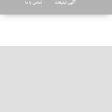
آگهی تبلیغات
تماس با ما
© ۲۰۲۶ - کلیه حقوق متعلق به پایگاه خبری «کرمان نو» بوده و هرگونه
کپی‌برداری بدون ذکر منبع پیگرد قانونی دارد.