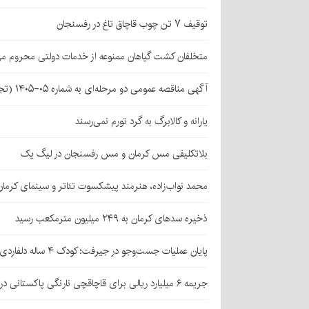
توقیف ۷ تن چوب قاچاق تاغ در رفسنجان
متخلفان کشت گیاهان ممنوعه از خدمات دولتی محروم می
آگهی مناقصه عمومی دو مرحله‌ای به شماره ۰۵-۱۴۰۵ (تجدید اول)
یارانه و کالابرگ به گرد تورم نمی‌رسند
بلاتکلیفی مس کرمان و مس رفسنجان در لیگ یک
محمد نواب‌زاده، هنرمند پیشکسوت تئاتر و سینمای کرما
ذخیره سدهای کرمان به ۲۴۹ میلیون مترمکعب رسید
پایان عملیات جست‌وجو در جیرفت؛ کودک ۴ ساله دلفاردی پیدا شد
جریمه ۶ میلیارد ریالی برای قاچاقچی نارنگی پاکستانی در بافت