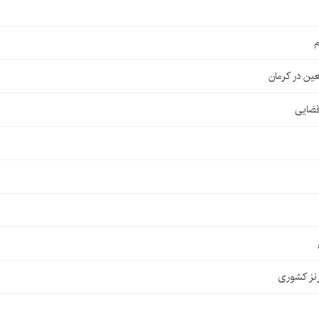
م
قضایی
نز کشوری